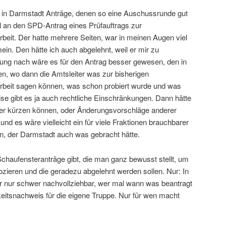
h in Darmstadt Anträge, denen so eine Auschussrunde gut
ll an den SPD-Antrag eines Prüfauftrags zur
it. Der hatte mehrere Seiten, war in meinen Augen viel
ein. Den hätte ich auch abgelehnt, weil er mir zu
ung nach wäre es für den Antrag besser gewesen, den in
, wo dann die Amtsleiter was zur bisherigen
eit sagen können, was schon probiert wurde und was
ise gibt es ja auch rechtliche Einschränkungen. Dann hätte
er kürzen können, oder Änderungsvorschläge anderer
d es wäre vielleicht ein für viele Fraktionen brauchbarer
der Darmstadt auch was gebracht hätte.
 Schaufensteranträge gibt, die man ganz bewusst stellt, um
vozieren und die geradezu abgelehnt werden sollen. Nur: In
ler nur schwer nachvollziehbar, wer mal wann was beantragt
gkeitsnachweis für die eigene Truppe. Nur für wen macht