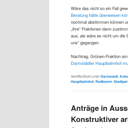
Wäre das nicht so ein Fall ge
Beratung hätte überweisen kö
nochmal abstimmen können un
„ihre“ Fraktionen dann zustim
aus, als wäre es nicht um die 
uns“ gegangen.
Nachtrag, Grünen-Fraktion am 
Darmstädter Hauptbahnhof mu
Veröffentlicht unter
Darmstadt
,
Kom
Hauptbahnhof
,
Radboxen
,
Stadtpa
Anträge in Aus
Konstruktiver a