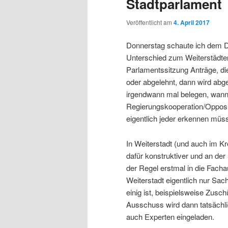
Stadtparlament
Veröffentlicht am
4. April 2017
Donnerstag schaute ich dem Da
Unterschied zum Weiterstädter f
Parlamentssitzung Anträge, d
oder abgelehnt, dann wird abg
irgendwann mal belegen, wann 
Regierungskooperation/Opposit
eigentlich jeder erkennen müss
In Weiterstadt (und auch im Kre
dafür konstruktiver und an de
der Regel erstmal in die Fach
Weiterstadt eigentlich nur Sach
einig ist, beispielsweise Zusch
Ausschuss wird dann tatsächlic
auch Experten eingeladen.