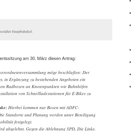
rmstädter Hauptbahnhof.
entssitzung am 30. März diesen Antrag:
tverordnetenversammlung möge beschließen: Der
gt, in Ergänzung zu bestehenden Angeboten ein
 von Radboxen an Knotenpunkten wie Bahnhöfen
stallation von Schnellladestationen für E-Bikes zu
nke:
Hierbei kommen nur Boxen mit ADFC-
 Die Standorte und Planung werden unter Beteiligung
ilität festgelegt.
rd abgelehnt. Gegen die Ablehnung SPD, Die Linke.