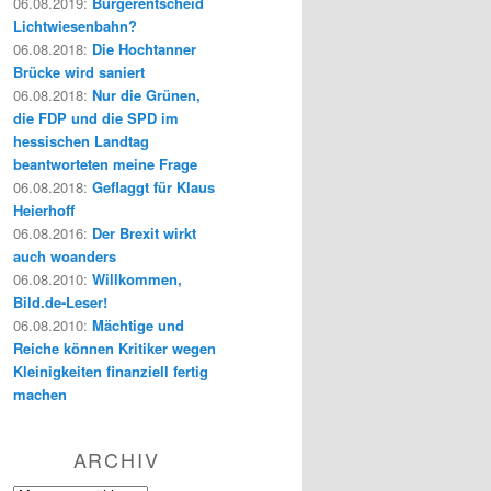
06.08.2019
:
Bürgerentscheid
Lichtwiesenbahn?
06.08.2018
:
Die Hochtanner
Brücke wird saniert
06.08.2018
:
Nur die Grünen,
die FDP und die SPD im
hessischen Landtag
beantworteten meine Frage
06.08.2018
:
Geflaggt für Klaus
Heierhoff
06.08.2016
:
Der Brexit wirkt
auch woanders
06.08.2010
:
Willkommen,
Bild.de-Leser!
06.08.2010
:
Mächtige und
Reiche können Kritiker wegen
Kleinigkeiten finanziell fertig
machen
ARCHIV