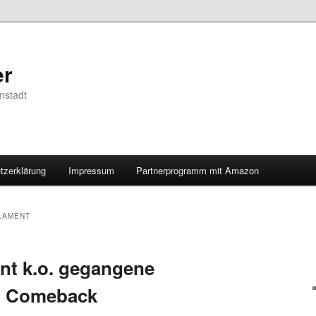
er
mstadt
tzerklärung
Impressum
Partnerprogramm mit Amazon
LAMENT
nt k.o. gegangene
n Comeback