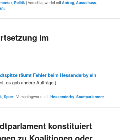
mentar
,
Politik
|
Verschlagwortet mit
Antrag
,
Ausschuss
,
ent
rtsetzung im
dtspitze räumt Fehler beim Hessenderby ein
nt, es gab andere Aufträge.)
ik
,
Sport
|
Verschlagwortet mit
Hessenderby
,
Stadtparlament
dtparlament konstituiert
gen zu Koalitionen oder