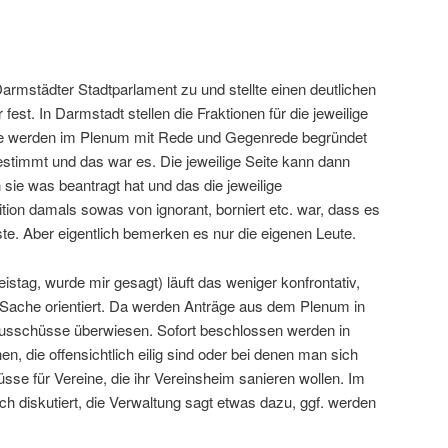
rmstädter Stadtparlament zu und stellte einen deutlichen
est. In Darmstadt stellen die Fraktionen für die jeweilige
ie werden im Plenum mit Rede und Gegenrede begründet
estimmt und das war es. Die jeweilige Seite kann dann
sie was beantragt hat und das die jeweilige
ion damals sowas von ignorant, borniert etc. war, dass es
te. Aber eigentlich bemerken es nur die eigenen Leute.
istag, wurde mir gesagt) läuft das weniger konfrontativ,
r Sache orientiert. Da werden Anträge aus dem Plenum in
ausschüsse überwiesen. Sofort beschlossen werden in
en, die offensichtlich eilig sind oder bei denen man sich
üsse für Vereine, die ihr Vereinsheim sanieren wollen. Im
h diskutiert, die Verwaltung sagt etwas dazu, ggf. werden