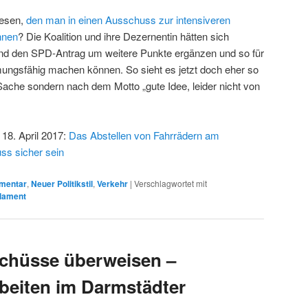
wesen,
den man in einen Ausschuss zur intensiveren
nnen
? Die Koalition und ihre Dezernentin hätten sich
d den SPD-Antrag um weitere Punkte ergänzen und so für
mungsfähig machen können. So sieht es jetzt doch eher so
Sache sondern nach dem Motto „gute Idee, leider nicht von
18. April 2017:
Das Abstellen von Fahrrädern am
ss sicher sein
mentar
,
Neuer Politikstil
,
Verkehr
|
Verschlagwortet mit
rlament
schüsse überweisen –
rbeiten im Darmstädter