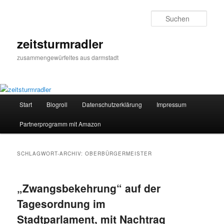
Zum
Zum
primären
sekundären
Such
Inhalt
Inhalt
springen
springen
zeitsturmradler
zusammengewürfeltes aus darmstadt
Hauptmenü
Start
Blogroll
Datenschutzerklärung
Impressum
Partnerprogramm mit Amazon
SCHLAGWORT-ARCHIV:
OBERBÜRGERMEISTER
„Zwangsbekehrung“ auf der
Tagesordnung im
Stadtparlament, mit Nachtrag