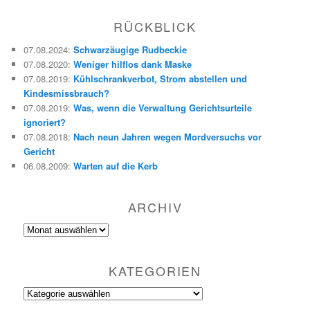
c
h
RÜCKBLICK
e
n
07.08.2024
:
Schwarzäugige Rudbeckie
07.08.2020
:
Weniger hilflos dank Maske
07.08.2019
:
Kühlschrankverbot, Strom abstellen und
Kindesmissbrauch?
07.08.2019
:
Was, wenn die Verwaltung Gerichtsurteile
ignoriert?
07.08.2018
:
Nach neun Jahren wegen Mordversuchs vor
Gericht
06.08.2009
:
Warten auf die Kerb
ARCHIV
Archiv
KATEGORIEN
Kategorien