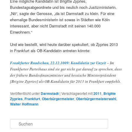
Eine mögliche Kandidatin ist Brigitte Zypries,
Bundestagsabgeordnete und bis neulich noch Justizministerin.
„Nö“, sagte der Genosse, „da ist Darmstadt zu klein. Für eine
ehemalige Bundesministerin ist sowas in Städten wie Köln
interessant, aber nicht Darmstadt mit seinen 140.000
Einwohnern.“
Und wie bestellt, wird heute darüber spekuliert, ob Zypries 2013
in Frankfurt als OB-Kandidatin antreten könnte:
Frankfurter Rundschau, 22.12.1009: Kandidatin zur Unzeit
– Im
Frankfurter Parteihaus sind sie gar nicht gut darauf zu sprechen, dass
der frühere Bundesfinanzminister und hessische Ministerpräsident
[Brigitte Zypries] als OB-Kandidatin für 2013 in Frankfurt empfiehlt.
Veröffentlicht unter
Darmstadt
|
Verschlagwortet mit
2011
,
Brigitte
Zypries
,
Frankfurt
,
Oberbürgermeister
,
Oberbürgermeisterwahl
,
Walter Hoffmann
S
u