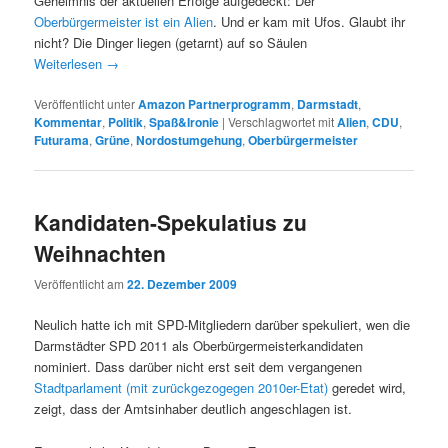
Geheimnis der aktuellen Erfolge aufgedeckt: Der
Oberbürgermeister ist ein Alien
. Und er kam mit Ufos. Glaubt ihr
nicht? Die Dinger liegen (getarnt) auf so Säulen
Weiterlesen
→
Veröffentlicht unter
Amazon Partnerprogramm
,
Darmstadt
,
Kommentar
,
Politik
,
Spaß&Ironie
|
Verschlagwortet mit
Alien
,
CDU
,
Futurama
,
Grüne
,
Nordostumgehung
,
Oberbürgermeister
Kandidaten-Spekulatius zu
Weihnachten
Veröffentlicht am
22. Dezember 2009
Neulich hatte ich mit SPD-Mitgliedern darüber spekuliert, wen die
Darmstädter SPD 2011 als Oberbürgermeisterkandidaten
nominiert. Dass darüber nicht erst seit dem vergangenen
Stadtparlament (mit zurückgezogegen 2010er-Etat)
geredet wird,
zeigt, dass der Amtsinhaber deutlich angeschlagen ist.