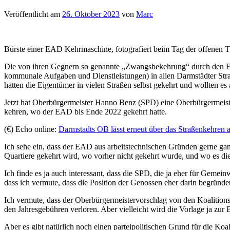
Veröffentlicht am
26. Oktober 2023
von
Marc
Bürste einer EAD Kehrmaschine, fotografiert beim Tag der offenen T
Die von ihren Gegnern so genannte „Zwangsbekehrung“ durch den EAD
kommunale Aufgaben und Dienstleistungen) in allen Darmstädter Stra
hatten die Eigentümer in vielen Straßen selbst gekehrt und wollten e
Jetzt hat Oberbürgermeister Hanno Benz (SPD) eine Oberbürgermeister
kehren, wo der EAD bis Ende 2022 gekehrt hatte.
(€) Echo online:
Darmstadts OB lässt erneut über das Straßenkehren
Ich sehe ein, dass der EAD aus arbeitstechnischen Gründen gerne ga
Quartiere gekehrt wird, wo vorher nicht gekehrt wurde, und wo es di
Ich finde es ja auch interessant, dass die SPD, die ja eher für Geme
dass ich vermute, dass die Position der Genossen eher darin begründe
Ich vermute, dass der Oberbürgermeistervorschlag von den Koalition
den Jahresgebühren verloren. Aber vielleicht wird die Vorlage ja zur
Aber es gibt natürlich noch einen parteipolitischen Grund für die 