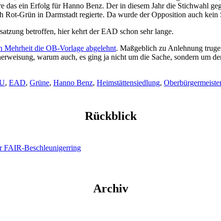
re das ein Erfolg für Hanno Benz. Der in diesem Jahr die Stichwahl 
och Rot-Grün in Darmstadt regierte. Da wurde der Opposition auch kein 
rsatzung betroffen, hier kehrt der EAD schon sehr lange.
ten Mehrheit die OB-Vorlage abgelehnt
. Maßgeblich zu Anlehnung trugen
herweisung, warum auch, es ging ja nicht um die Sache, sondern um den
U
,
EAD
,
Grüne
,
Hanno Benz
,
Heimstättensiedlung
,
Oberbürgermeiste
Rückblick
der FAIR-Beschleunigerring
Archiv