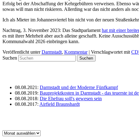
Erfolg bei der Abschaffung der Kehrgebühren verweisen. Ebenso wä
sowas will man nicht riskieren. Allerding war das nicht anders als n
Ich als Mieter im Johannesviertel bin nicht von der neuen Straßenkeh
Nachtrag, 3. November 2023: Das Stadtparlament
hat mit einer brei
es mit ihrer Mehrheit aber auch alleine geschafft. Keine Ausschussüb
Kommunalwahl 2026 einbringen kann.
Veröffentlicht unter
Darmstadt
,
Kommentar
|
Verschlagwortet mit
CD
Suchen
08.08.2021
:
Darmstadt und der Moderne Fünfkampf
08.08.2019
:
Bauprojektkosten in Darmstadt - das teuerste ist 
08.08.2018
:
Die Ehefrau soll's gewesen sein
08.08.2017
:
Airfield Braunshardt
Archiv