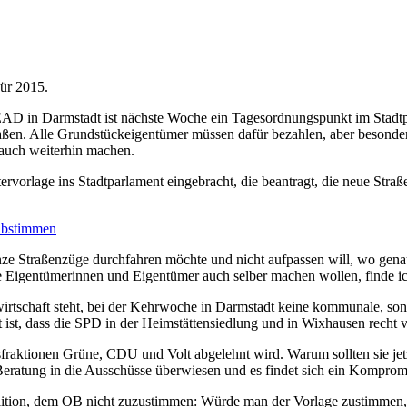
ür 2015.
 in Darmstadt ist nächste Woche ein Tagesordnungspunkt im Stadtpar
ßen. Alle Grundstückeigentümer müssen dafür bezahlen, aber besonder
s auch weiterhin machen.
vorlage ins Stadtparlament eingebracht, die beantragt, die neue Stra
 abstimmen
nze Straßenzüge durchfahren möchte und nicht aufpassen will, wo gena
e Eigentümerinnen und Eigentümer auch selber machen wollen, finde ich
inwirtschaft steht, bei der Kehrwoche in Darmstadt keine kommunale, son
t ist, dass die SPD in der Heimstättensiedlung und in Wixhausen recht 
sfraktionen Grüne, CDU und Volt abgelehnt wird. Warum sollten sie je
 Beratung in die Ausschüsse überwiesen und es findet sich ein Komprom
Koalition, dem OB nicht zuzustimmen: Würde man der Vorlage zustimme