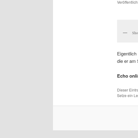
Veröffentlic
Sho
Eigentlich
die er am 
Echo onl
Dieser Eint
Setze ein L