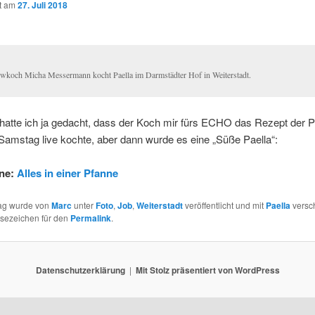
ht am
27. Juli 2018
wkoch Micha Messermann kocht Paella im Darmstädter Hof in Weiterstadt.
 hatte ich ja gedacht, dass der Koch mir fürs ECHO das Rezept der Pa
Samstag live kochte, aber dann wurde es eine „Süße Paella“:
ine:
Alles in einer Pfanne
rag wurde von
Marc
unter
Foto
,
Job
,
Weiterstadt
veröffentlicht und mit
Paella
versch
esezeichen für den
Permalink
.
Datenschutzerklärung
Mit Stolz präsentiert von WordPress