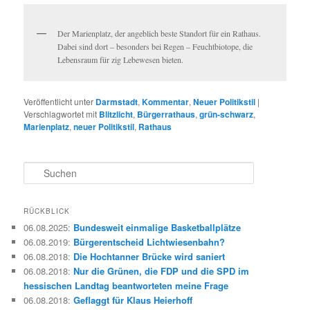
Der Marienplatz, der angeblich beste Standort für ein Rathaus.
Dabei sind dort – besonders bei Regen – Feuchtbiotope, die
Lebensraum für zig Lebewesen bieten.
Veröffentlicht unter
Darmstadt
,
Kommentar
,
Neuer Politikstil
|
Verschlagwortet mit
Blitzlicht
,
Bürgerrathaus
,
grün-schwarz
,
Marienplatz
,
neuer Politikstil
,
Rathaus
S
u
c
h
RÜCKBLICK
e
06.08.2025
:
Bundesweit einmalige Basketballplätze
n
06.08.2019
:
Bürgerentscheid Lichtwiesenbahn?
06.08.2018
:
Die Hochtanner Brücke wird saniert
06.08.2018
:
Nur die Grünen, die FDP und die SPD im
hessischen Landtag beantworteten meine Frage
06.08.2018
:
Geflaggt für Klaus Heierhoff