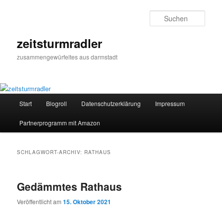
Zum
Zum
primären
sekundären
Such
Inhalt
Inhalt
springen
springen
zeitsturmradler
zusammengewürfeltes aus darmstadt
Hauptmenü
Start
Blogroll
Datenschutzerklärung
Impressum
Partnerprogramm mit Amazon
SCHLAGWORT-ARCHIV:
RATHAUS
Gedämmtes Rathaus
Veröffentlicht am
15. Oktober 2021