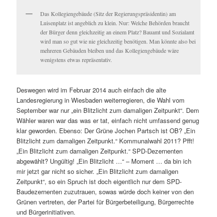
Das Kollegiengebäude (Sitz der Regierungspräsidentin) am
Luisenplatz ist angeblich zu klein. Nur: Welche Behörden braucht
der Bürger denn gleichzeitig an einem Platz? Bauamt und Sozialamt
wird man so gut wie nie gleichzeitig benötigen. Man könnte also bei
mehreren Gebäuden bleiben und das Kollegiengebäude wäre
wenigstens etwas repräsentativ.
Deswegen wird im Februar 2014 auch einfach die alte
Landesregierung in Wiesbaden weiterregieren, die Wahl vom
September war nur „ein Blitzlicht zum damaligen Zeitpunkt“. Dem
Wähler waren war das was er tat, einfach nicht umfassend genug
klar geworden. Ebenso: Der Grüne Jochen Partsch ist OB? „Ein
Blitzlicht zum damaligen Zeitpunkt.“ Kommunalwahl 2011? Pfft!
„Ein Blitzlicht zum damaligen Zeitpunkt.“ SPD-Dezernenten
abgewählt? Ungültig! „Ein Blitzlicht …“ – Moment … da bin ich
mir jetzt gar nicht so sicher. „Ein Blitzlicht zum damaligen
Zeitpunkt“, so ein Spruch ist doch eigentlich nur dem SPD-
Baudezernenten zuzutrauen, sowas würde doch keiner von den
Grünen vertreten, der Partei für Bürgerbeteiligung, Bürgerrechte
und Bürgerinitiativen.