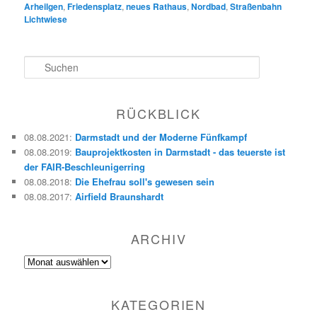
Arheilgen
,
Friedensplatz
,
neues Rathaus
,
Nordbad
,
Straßenbahn
Lichtwiese
S
u
c
h
RÜCKBLICK
e
n
08.08.2021
:
Darmstadt und der Moderne Fünfkampf
08.08.2019
:
Bauprojektkosten in Darmstadt - das teuerste ist
der FAIR-Beschleunigerring
08.08.2018
:
Die Ehefrau soll's gewesen sein
08.08.2017
:
Airfield Braunshardt
ARCHIV
Archiv
KATEGORIEN