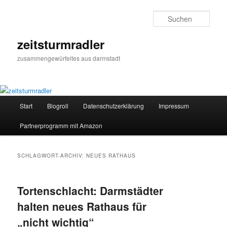
Zum
Zum
primären
sekundären
Such
Inhalt
Inhalt
springen
springen
zeitsturmradler
zusammengewürfeltes aus darmstadt
Hauptmenü
Start
Blogroll
Datenschutzerklärung
Impressum
Partnerprogramm mit Amazon
SCHLAGWORT-ARCHIV:
NEUES RATHAUS
Tortenschlacht: Darmstädter
halten neues Rathaus für
„nicht wichtig“