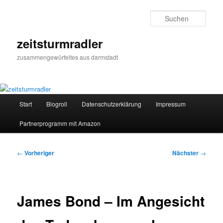
Zum
primären
Such
Inhalt
springen
zeitsturmradler
zusammengewürfeltes aus darmstadt
Hauptmenü
Start
Blogroll
Datenschutzerklärung
Impressum
Partnerprogramm mit Amazon
Beitragsnavigation
←
Vorheriger
Nächster
→
James Bond – Im Angesicht