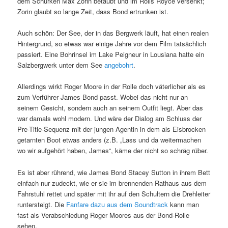
dem Schurken Max Zorin betäubt und im Rolls Royce versenkt;
Zorin glaubt so lange Zeit, dass Bond ertrunken ist.
Auch schön: Der See, der in das Bergwerk läuft, hat einen realen
Hintergrund, so etwas war einige Jahre vor dem Film tatsächlich
passiert. Eine Bohrinsel im Lake Peigneur in Lousiana hatte ein
Salzbergwerk unter dem See
angebohrt
.
Allerdings wirkt Roger Moore in der Rolle doch väterlicher als es
zum Verführer James Bond passt. Wobei das nicht nur an
seinem Gesicht, sondern auch an seinem Outfit liegt. Aber das
war damals wohl modern. Und wäre der Dialog am Schluss der
Pre-Title-Sequenz mit der jungen Agentin in dem als Eisbrocken
getarnten Boot etwas anders (z.B. „Lass und da weitermachen
wo wir aufgehört haben, James“, käme der nicht so schräg rüber.
Es ist aber rührend, wie James Bond Stacey Sutton in ihrem Bett
einfach nur zudeckt, wie er sie im brennenden Rathaus aus dem
Fahrstuhl rettet und später mit ihr auf den Schultern die Drehleiter
runtersteigt. Die
Fanfare dazu aus dem Soundtrack
kann man
fast als Verabschiedung Roger Moores aus der Bond-Rolle
sehen.