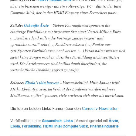
aber ein bisschen weniger als ein vollwertiger PC – das ist der Intel
Compute Stick, der in den HDMI-Eingang eines Fernsehers passt.
Zeit.de:
Gekaufte Ärzte
– Sieben Pharmafirmen sponsern die
eintägige Fortbildung mit insgesamt fast einer Viertel Million Euro.
(…) Selbstredend sollen die Vorträge „ausgewogen“ und
„produktneutral“ sein (…) Fachärzte müssen (…) Punkte aus
zertifizierten Fortbildungen nachweisen. (…) Veranstalter müssen sich
meist keine Sorgen machen, dass ihre Fortbildung nicht zertifiziert
wird. Die Ärztekammern sind heillos damit überfordert, die
wirtschaftliche Unabhängigkeit zu prüfen.
Science:
Ebola’s thin harvest
– Voraussichtlich Mitte Januar wird
Afrika Ebola-frei sein. Im Verlauf der Epidemie wurden mehrere
Medikamente „live“ getestet, viele erwiesen sich aber als unwirksam.
Die letzen beiden Links kamen über den
Correctiv-Newsletter
Veröffentlicht unter
Gesundheit
,
Links
|
Verschlagwortet mit
Ärzte
,
Ebola
,
Fortbildung
,
HDMI
,
Intel Compute Stick
,
Pharmaindustrie