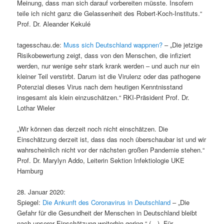
Meinung, dass man sich darauf vorbereiten müsste. Insofern
teile ich nicht ganz die Gelassenheit des Robert-Koch-Instituts.“
Prof. Dr. Aleander Kekulé
tagesschau.de:
Muss sich Deutschland wappnen?
– „Die jetzige
Risikobewertung zeigt, dass von den Menschen, die infiziert
werden, nur wenige sehr stark krank werden – und auch nur ein
kleiner Teil verstirbt. Darum ist die Virulenz oder das pathogene
Potenzial dieses Virus nach dem heutigen Kenntnisstand
insgesamt als klein einzuschätzen.“ RKI-Präsident Prof. Dr.
Lothar Wieler
„Wir können das derzeit noch nicht einschätzen. Die
Einschätzung derzeit ist, dass das noch überschaubar ist und wir
wahrscheinlich nicht vor der nächsten großen Pandemie stehen.“
Prof. Dr. Marylyn Addo, Leiterin Sektion Infektiologie UKE
Hamburg
28. Januar 2020:
Spiegel:
Die Ankunft des Coronavirus in Deutschland
– „Die
Gefahr für die Gesundheit der Menschen in Deutschland bleibt
nach unserer Einschätzung weiterhin gering.“ (…) „Für