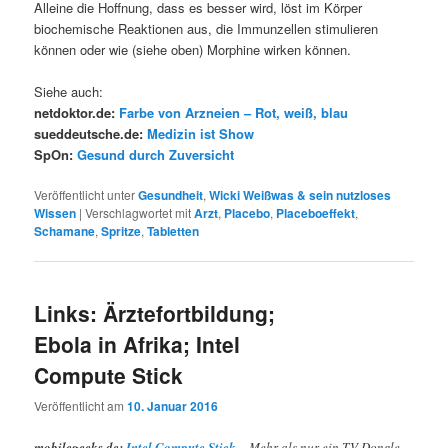
Alleine die Hoffnung, dass es besser wird, löst im Körper
biochemische Reaktionen aus, die Immunzellen stimulieren
können oder wie (siehe oben) Morphine wirken können.
Siehe auch:
netdoktor.de:
Farbe von Arzneien – Rot, weiß, blau
sueddeutsche.de:
Medizin ist Show
SpOn:
Gesund durch Zuversicht
Veröffentlicht unter
Gesundheit
,
Wicki Weißwas & sein nutzloses
Wissen
|
Verschlagwortet mit
Arzt
,
Placebo
,
Placeboeffekt
,
Schamane
,
Spritze
,
Tabletten
Links: Ärztefortbildung;
Ebola in Afrika; Intel
Compute Stick
Veröffentlicht am
10. Januar 2016
mobilegeeks.de:
Intel Compute Stick
– Mehr als nur ein TV-Dongle,