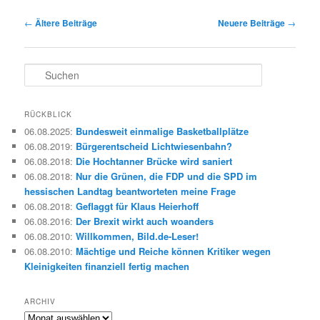
Beitragsnavigation
←
Ältere Beiträge
Neuere Beiträge
→
S
u
c
h
RÜCKBLICK
e
06.08.2025
:
Bundesweit einmalige Basketballplätze
n
06.08.2019
:
Bürgerentscheid Lichtwiesenbahn?
06.08.2018
:
Die Hochtanner Brücke wird saniert
06.08.2018
:
Nur die Grünen, die FDP und die SPD im
hessischen Landtag beantworteten meine Frage
06.08.2018
:
Geflaggt für Klaus Heierhoff
06.08.2016
:
Der Brexit wirkt auch woanders
06.08.2010
:
Willkommen, Bild.de-Leser!
06.08.2010
:
Mächtige und Reiche können Kritiker wegen
Kleinigkeiten finanziell fertig machen
ARCHIV
Archiv