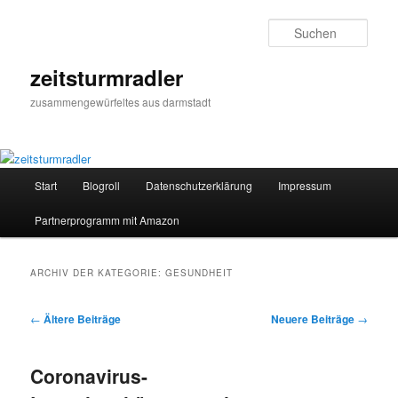
Zum
Zum
primären
sekundären
Such
Inhalt
Inhalt
springen
springen
zeitsturmradler
zusammengewürfeltes aus darmstadt
Hauptmenü
Start
Blogroll
Datenschutzerklärung
Impressum
Partnerprogramm mit Amazon
ARCHIV DER KATEGORIE:
GESUNDHEIT
Beitragsnavigation
←
Ältere Beiträge
Neuere Beiträge
→
Coronavirus-