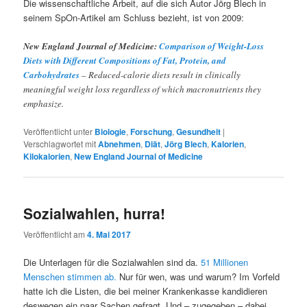
Die wissenschaftliche Arbeit, auf die sich Autor Jörg Blech in
seinem SpOn-Artikel am Schluss bezieht, ist von 2009:
New England Journal of Medicine:
Comparison of Weight-Loss
Diets with Different Compositions of Fat, Protein, and
Carbohydrates
– Reduced-calorie diets result in clinically
meaningful weight loss regardless of which macronutrients they
emphasize.
Veröffentlicht unter
Biologie
,
Forschung
,
Gesundheit
|
Verschlagwortet mit
Abnehmen
,
Diät
,
Jörg Blech
,
Kalorien
,
Kilokalorien
,
New England Journal of Medicine
Sozialwahlen, hurra!
Veröffentlicht am
4. Mai 2017
Die Unterlagen für die Sozialwahlen sind da.
51 Millionen
Menschen stimmen ab.
Nur für wen, was und warum? Im Vorfeld
hatte ich die Listen, die bei meiner Krankenkasse kandidieren
deswegen ein paar Sachen gefragt. Und – zugegeben – dabei