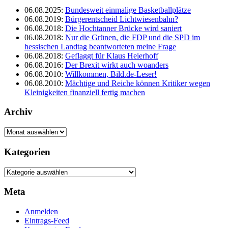
06.08.2025
:
Bundesweit einmalige Basketballplätze
06.08.2019
:
Bürgerentscheid Lichtwiesenbahn?
06.08.2018
:
Die Hochtanner Brücke wird saniert
06.08.2018
:
Nur die Grünen, die FDP und die SPD im
hessischen Landtag beantworteten meine Frage
06.08.2018
:
Geflaggt für Klaus Heierhoff
06.08.2016
:
Der Brexit wirkt auch woanders
06.08.2010
:
Willkommen, Bild.de-Leser!
06.08.2010
:
Mächtige und Reiche können Kritiker wegen
Kleinigkeiten finanziell fertig machen
Archiv
Archiv
Kategorien
Kategorien
Meta
Anmelden
Eintrags-Feed