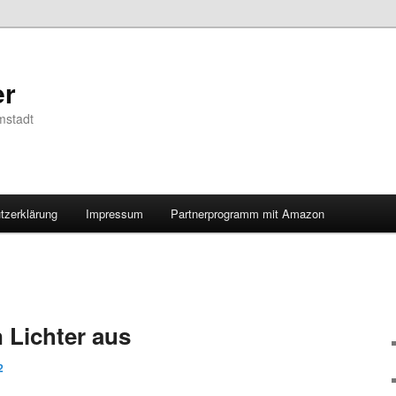
er
mstadt
tzerklärung
Impressum
Partnerprogramm mit Amazon
 Lichter aus
2