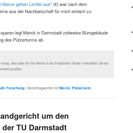
i Merck gehen Lichter aus
“ (€) war nach dem
rns aus der Nachbarschaft für mich einfach zu
 sparen legt Merck in Darmstadt zeitweise Bürogebäude
tung des Pützerturms ab.
 wenig, aber jeder der bei Merck in der Frankfurter Straße vorbeifährt, hat das
honmal gesehen.
adt
,
Forschung
|
Verschlagwortet mit
Merck
,
Pützerturm
Landgericht um den
i der TU Darmstadt