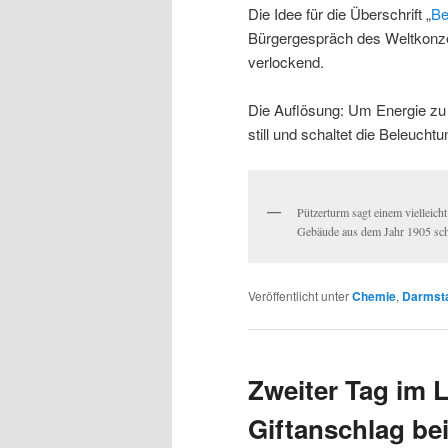
Die Idee für die Überschrift „
Be
Bürgergespräch des Weltkonze
verlockend.
Die Auflösung: Um Energie zu
still und schaltet die Beleuch
Pützerturm sagt einem vielleicht
Gebäude aus dem Jahr 1905 sc
Veröffentlicht unter
Chemie
,
Darmst
Zweiter Tag im 
Giftanschlag be