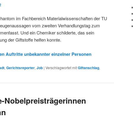
2
Phantom im Fachbereich Materialwissenschaften der TU
Zeugenaussagen vom zweiten Verhandlungstag zum
enfasst. Und ein Chemiker schilderte, das sein
ung der Giftstoffe helfen konnte.
n Auftritte unbekannter einzelner Personen
adt
,
Gerichtsreporter
,
Job
|
Verschlagwortet mit
Giftanschlag
,
-Nobelpreisträgerinnen
nn