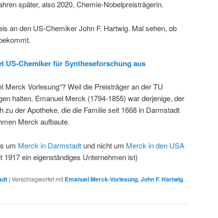
hren später, also 2020, Chemie-Nobelpreisträgerin.
eis an den US-Chemiker John F. Hartwig. Mal sehen, ob
 bekommt.
et US-Chemiker für Syntheseforschung aus
 Merck Vorlesung“? Weil die Preisträger an der TU
en halten. Emanuel Merck (1794-1855) war derjenige, der
h zu der Apotheke, die die Familie seit 1668 in Darmstadt
ehmen Merck aufbaute.
 es um
Merck in Darmstadt
und nicht um
Merck in den USA
it 1917 ein eigenständiges Unternehmen ist)
adt
|
Verschlagwortet mit
Emanuel Merck-Vorlesung
,
John F. Hartwig
,