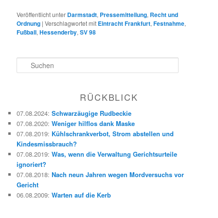
Veröffentlicht unter
Darmstadt
,
Pressemitteilung
,
Recht und
Ordnung
|
Verschlagwortet mit
Eintracht Frankfurt
,
Festnahme
,
Fußball
,
Hessenderby
,
SV 98
S
u
c
h
RÜCKBLICK
e
n
07.08.2024
:
Schwarzäugige Rudbeckie
07.08.2020
:
Weniger hilflos dank Maske
07.08.2019
:
Kühlschrankverbot, Strom abstellen und
Kindesmissbrauch?
07.08.2019
:
Was, wenn die Verwaltung Gerichtsurteile
ignoriert?
07.08.2018
:
Nach neun Jahren wegen Mordversuchs vor
Gericht
06.08.2009
:
Warten auf die Kerb