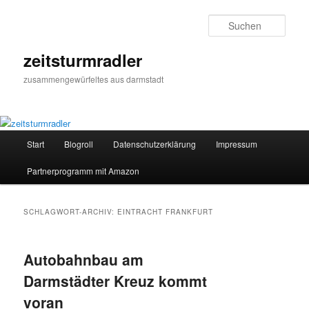
Zum
Zum
primären
sekundären
Such
Inhalt
Inhalt
springen
springen
zeitsturmradler
zusammengewürfeltes aus darmstadt
Hauptmenü
Start
Blogroll
Datenschutzerklärung
Impressum
Partnerprogramm mit Amazon
SCHLAGWORT-ARCHIV:
EINTRACHT FRANKFURT
Autobahnbau am
Darmstädter Kreuz kommt
voran