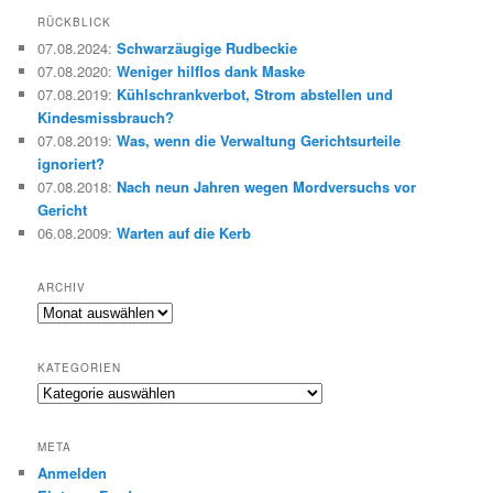
h
RÜCKBLICK
e
07.08.2024
:
Schwarzäugige Rudbeckie
n
07.08.2020
:
Weniger hilflos dank Maske
07.08.2019
:
Kühlschrankverbot, Strom abstellen und
Kindesmissbrauch?
07.08.2019
:
Was, wenn die Verwaltung Gerichtsurteile
ignoriert?
07.08.2018
:
Nach neun Jahren wegen Mordversuchs vor
Gericht
06.08.2009
:
Warten auf die Kerb
ARCHIV
Archiv
KATEGORIEN
Kategorien
META
Anmelden