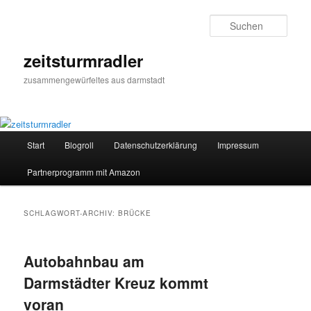
Zum
Zum
primären
sekundären
Such
Inhalt
Inhalt
springen
springen
zeitsturmradler
zusammengewürfeltes aus darmstadt
Hauptmenü
Start
Blogroll
Datenschutzerklärung
Impressum
Partnerprogramm mit Amazon
SCHLAGWORT-ARCHIV:
BRÜCKE
Autobahnbau am
Darmstädter Kreuz kommt
voran