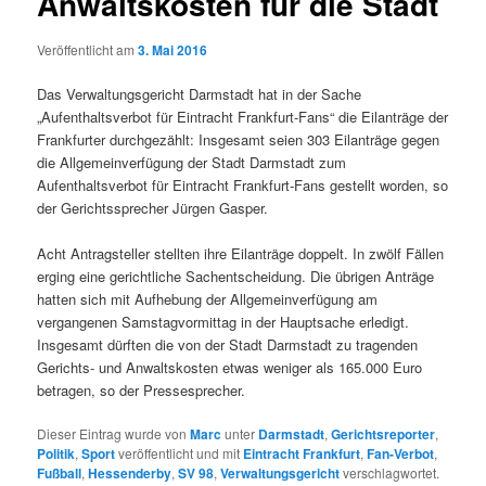
Anwaltskosten für die Stadt
Veröffentlicht am
3. Mai 2016
Das Verwaltungsgericht Darmstadt hat in der Sache
„Aufenthaltsverbot für Eintracht Frankfurt-Fans“ die Eilanträge der
Frankfurter durchgezählt: Insgesamt seien 303 Eilanträge gegen
die Allgemeinverfügung der Stadt Darmstadt zum
Aufenthaltsverbot für Eintracht Frankfurt-Fans gestellt worden, so
der Gerichtssprecher Jürgen Gasper.
Acht Antragsteller stellten ihre Eilanträge doppelt. In zwölf Fällen
erging eine gerichtliche Sachentscheidung. Die übrigen Anträge
hatten sich mit Aufhebung der Allgemeinverfügung am
vergangenen Samstagvormittag in der Hauptsache erledigt.
Insgesamt dürften die von der Stadt Darmstadt zu tragenden
Gerichts- und Anwaltskosten etwas weniger als 165.000 Euro
betragen, so der Pressesprecher.
Dieser Eintrag wurde von
Marc
unter
Darmstadt
,
Gerichtsreporter
,
Politik
,
Sport
veröffentlicht und mit
Eintracht Frankfurt
,
Fan-Verbot
,
Fußball
,
Hessenderby
,
SV 98
,
Verwaltungsgericht
verschlagwortet.