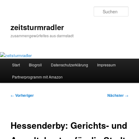
Zum
primären
Such
Inhalt
springen
zeitsturmradler
zusammengewürfeltes aus darmstadt
Hauptmenü
Start
Blogroll
Datenschutzerklärung
Impressum
Partnerprogramm mit Amazon
Beitragsnavigation
←
Vorheriger
Nächster
→
Hessenderby: Gerichts- und