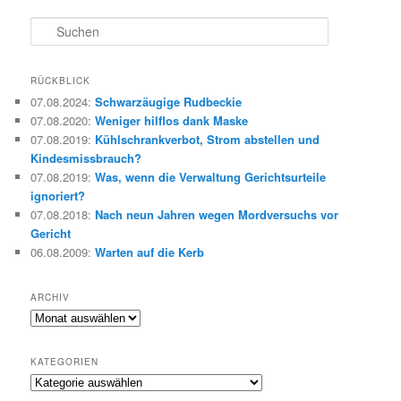
S
u
c
h
RÜCKBLICK
e
07.08.2024
:
Schwarzäugige Rudbeckie
n
07.08.2020
:
Weniger hilflos dank Maske
07.08.2019
:
Kühlschrankverbot, Strom abstellen und
Kindesmissbrauch?
07.08.2019
:
Was, wenn die Verwaltung Gerichtsurteile
ignoriert?
07.08.2018
:
Nach neun Jahren wegen Mordversuchs vor
Gericht
06.08.2009
:
Warten auf die Kerb
ARCHIV
Archiv
KATEGORIEN
Kategorien