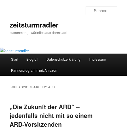
Zum
Zum
primären
sekundären
Such
Inhalt
Inhalt
springen
springen
zeitsturmradler
zusammengewürfeltes aus darmstadt
Hauptmenü
Start
Blogroll
Datenschutzerklärung
Impressum
Partnerprogramm mit Amazon
SCHLAGWORT-ARCHIV:
ARD
„Die Zukunft der ARD“ –
jedenfalls nicht mit so einem
ARD-Vorsitzenden