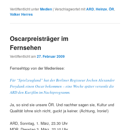
Veröffentlicht unter
Medien
|
Verschlagwortet mit
ARD
,
Heinze
,
ÖR
,
Volker Herres
Oscarpreisträger im
Fernsehen
Veröffentlicht am
27. Februar 2009
Fernsehtipp von der Medienlese:
Für “Spielzeugland” hat der Berliner Regisseur Jochen Alexander
Freydank einen Oscar bekommen – eine Woche später versenkt die
ARD den Kurzfilm im Nachtprogramm.
Ja, so sind sie unsere ÖR. Und nachher sagen sie, Kultur und
Qualität lohne sich nicht, guckt ja keiner. (Achtung, Ironie!)
ARD, Sonntag, 1. März, 23.30 Uhr
MDR, Dienstag 3. März, 22.10 Uhr