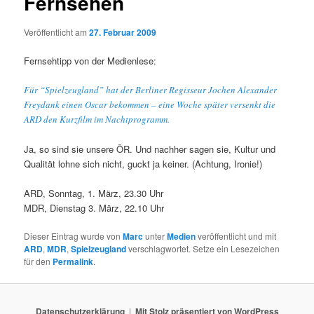
Fernsehen
Veröffentlicht am
27. Februar 2009
Fernsehtipp von der Medienlese:
Für “Spielzeugland” hat der Berliner Regisseur Jochen Alexander
Freydank einen Oscar bekommen – eine Woche später versenkt die
ARD den Kurzfilm im Nachtprogramm.
Ja, so sind sie unsere ÖR. Und nachher sagen sie, Kultur und
Qualität lohne sich nicht, guckt ja keiner. (Achtung, Ironie!)
ARD, Sonntag, 1. März, 23.30 Uhr
MDR, Dienstag 3. März, 22.10 Uhr
Dieser Eintrag wurde von
Marc
unter
Medien
veröffentlicht und mit
ARD
,
MDR
,
Spielzeugland
verschlagwortet. Setze ein Lesezeichen
für den
Permalink
.
Datenschutzerklärung
Mit Stolz präsentiert von WordPress