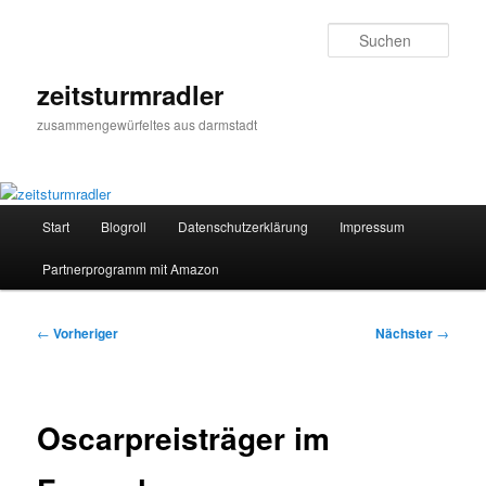
Zum
primären
Such
Inhalt
springen
zeitsturmradler
zusammengewürfeltes aus darmstadt
Hauptmenü
Start
Blogroll
Datenschutzerklärung
Impressum
Partnerprogramm mit Amazon
Beitragsnavigation
←
Vorheriger
Nächster
→
Oscarpreisträger im