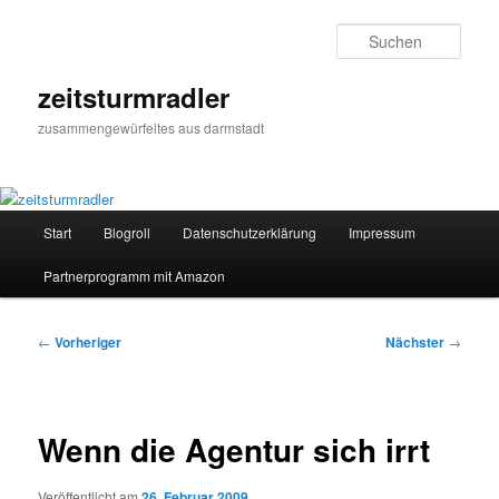
Zum
primären
Such
Inhalt
springen
zeitsturmradler
zusammengewürfeltes aus darmstadt
Hauptmenü
Start
Blogroll
Datenschutzerklärung
Impressum
Partnerprogramm mit Amazon
Beitragsnavigation
←
Vorheriger
Nächster
→
Wenn die Agentur sich irrt
Veröffentlicht am
26. Februar 2009