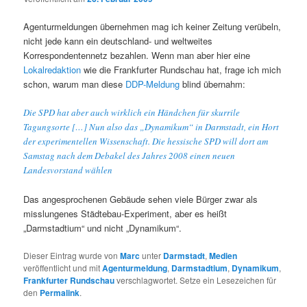
Agenturmeldungen übernehmen mag ich keiner Zeitung verübeln,
nicht jede kann ein deutschland- und weltweites
Korrespondentennetz bezahlen. Wenn man aber hier eine
Lokalredaktion
wie die Frankfurter Rundschau hat, frage ich mich
schon, warum man diese
DDP-Meldung
blind übernahm:
Die SPD hat aber auch wirklich ein Händchen für skurrile
Tagungsorte […] Nun also das „Dynamikum“ in Darmstadt, ein Hort
der experimentellen Wissenschaft. Die hessische SPD will dort am
Samstag nach dem Debakel des Jahres 2008 einen neuen
Landesvorstand wählen
Das angesprochenen Gebäude sehen viele Bürger zwar als
misslungenes Städtebau-Experiment, aber es heißt
„Darmstadtium“ und nicht „Dynamikum“.
Dieser Eintrag wurde von
Marc
unter
Darmstadt
,
Medien
veröffentlicht und mit
Agenturmeldung
,
Darmstadtium
,
Dynamikum
,
Frankfurter Rundschau
verschlagwortet. Setze ein Lesezeichen für
den
Permalink
.