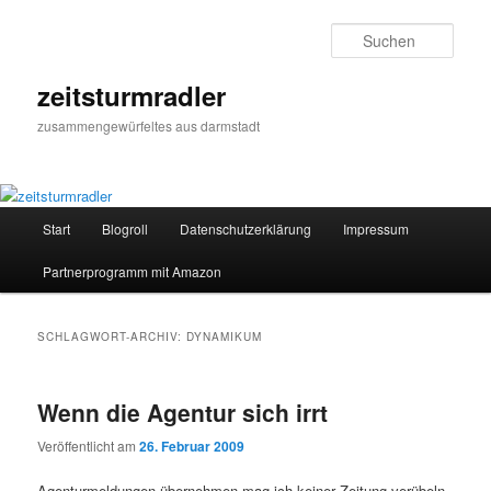
Zum
Zum
primären
sekundären
Such
Inhalt
Inhalt
springen
springen
zeitsturmradler
zusammengewürfeltes aus darmstadt
Hauptmenü
Start
Blogroll
Datenschutzerklärung
Impressum
Partnerprogramm mit Amazon
SCHLAGWORT-ARCHIV:
DYNAMIKUM
Wenn die Agentur sich irrt
Veröffentlicht am
26. Februar 2009
Agenturmeldungen übernehmen mag ich keiner Zeitung verübeln,