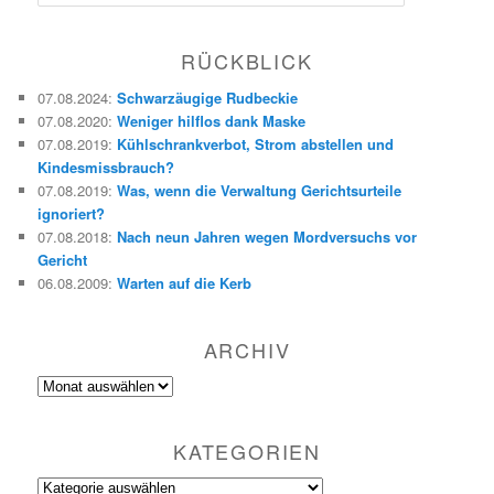
u
c
h
RÜCKBLICK
e
n
07.08.2024
:
Schwarzäugige Rudbeckie
07.08.2020
:
Weniger hilflos dank Maske
07.08.2019
:
Kühlschrankverbot, Strom abstellen und
Kindesmissbrauch?
07.08.2019
:
Was, wenn die Verwaltung Gerichtsurteile
ignoriert?
07.08.2018
:
Nach neun Jahren wegen Mordversuchs vor
Gericht
06.08.2009
:
Warten auf die Kerb
ARCHIV
Archiv
KATEGORIEN
Kategorien