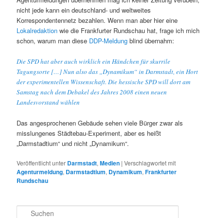
nicht jede kann ein deutschland- und weltweites
Korrespondentennetz bezahlen. Wenn man aber hier eine
Lokalredaktion
wie die Frankfurter Rundschau hat, frage ich mich
schon, warum man diese
DDP-Meldung
blind übernahm:
Die SPD hat aber auch wirklich ein Händchen für skurrile
Tagungsorte […] Nun also das „Dynamikum“ in Darmstadt, ein Hort
der experimentellen Wissenschaft. Die hessische SPD will dort am
Samstag nach dem Debakel des Jahres 2008 einen neuen
Landesvorstand wählen
Das angesprochenen Gebäude sehen viele Bürger zwar als
misslungenes Städtebau-Experiment, aber es heißt
„Darmstadtium“ und nicht „Dynamikum“.
Veröffentlicht unter
Darmstadt
,
Medien
|
Verschlagwortet mit
Agenturmeldung
,
Darmstadtium
,
Dynamikum
,
Frankfurter
Rundschau
S