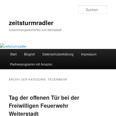
Zum
Zum
primären
sekundären
Such
Inhalt
Inhalt
springen
springen
zeitsturmradler
zusammengewürfeltes aus darmstadt
Hauptmenü
Start
Blogroll
Datenschutzerklärung
Impressum
Partnerprogramm mit Amazon
ARCHIV DER KATEGORIE:
FEUERWEHR
Tag der offenen Tür bei der
Freiwilligen Feuerwehr
Weiterstadt