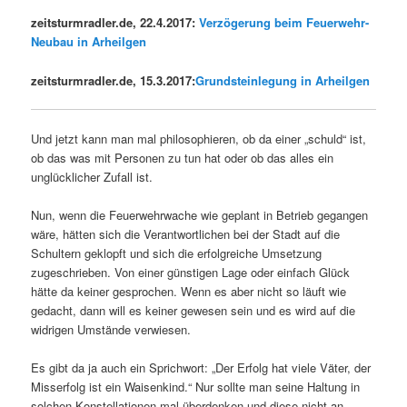
zeitsturmradler.de, 22.4.2017:
Verzögerung beim Feuerwehr-
Neubau in Arheilgen
zeitsturmradler.de, 15.3.2017:
Grundsteinlegung in Arheilgen
Und jetzt kann man mal philosophieren, ob da einer „schuld“ ist,
ob das was mit Personen zu tun hat oder ob das alles ein
unglücklicher Zufall ist.
Nun, wenn die Feuerwehrwache wie geplant in Betrieb gegangen
wäre, hätten sich die Verantwortlichen bei der Stadt auf die
Schultern geklopft und sich die erfolgreiche Umsetzung
zugeschrieben. Von einer günstigen Lage oder einfach Glück
hätte da keiner gesprochen. Wenn es aber nicht so läuft wie
gedacht, dann will es keiner gewesen sein und es wird auf die
widrigen Umstände verwiesen.
Es gibt da ja auch ein Sprichwort: „Der Erfolg hat viele Väter, der
Misserfolg ist ein Waisenkind.“ Nur sollte man seine Haltung in
solchen Konstellationen mal überdenken und diese nicht an