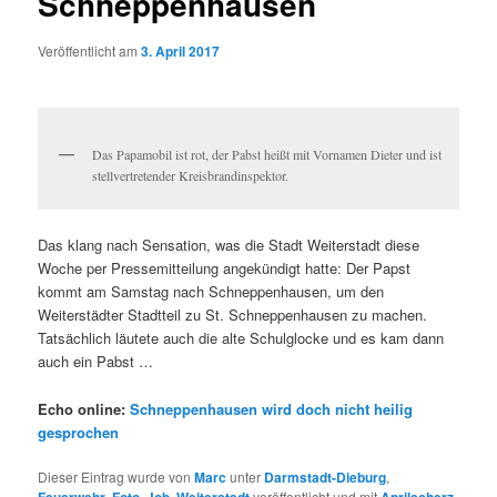
Schneppenhausen
Veröffentlicht am
3. April 2017
Das Papamobil ist rot, der Pabst heißt mit Vornamen Dieter und ist
stellvertretender Kreisbrandinspektor.
Das klang nach Sensation, was die Stadt Weiterstadt diese
Woche per Pressemitteilung angekündigt hatte: Der Papst
kommt am Samstag nach Schneppenhausen, um den
Weiterstädter Stadtteil zu St. Schneppenhausen zu machen.
Tatsächlich läutete auch die alte Schulglocke und es kam dann
auch ein Pabst …
Echo online:
Schneppenhausen wird doch nicht heilig
gesprochen
Dieser Eintrag wurde von
Marc
unter
Darmstadt-Dieburg
,
Feuerwehr
,
Foto
,
Job
,
Weiterstadt
veröffentlicht und mit
Aprilscherz
,