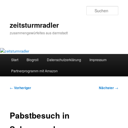
Zum
primären
Such
Inhalt
springen
zeitsturmradler
zusammengewürfeltes aus darmstadt
Hauptmenü
Start
Blogroll
Datenschutzerklärung
Impressum
Partnerprogramm mit Amazon
Beitragsnavigation
←
Vorheriger
Nächster
→
Pabstbesuch in