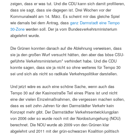
zeigen, dass er was tut. Und die CDU kann sich damit profilieren,
dass sie sagt, dass sie dagegen ist. Drei Wochen vor der
Kommunalwahl am 14. März. Es scheint mir das gleiche Spiel
wie damals bei dem Antrag, dass
ganz Darmstadt eine Tempo
30-Zone
werden soll. Der ja vom Bundesverkehrsministerium
abgelehnt wurde.
Die Grünen konnten danach auf die Ablehnung verweisen, dass
sie ja den großen Wurf versucht hätten, den aber das böse CSU-
geführte Verkehrsministerium* verhindert habe. Und die CDU
konnte sagen, dass sie ja nicht so ohne weiteres für Tempo 30
sei und sich als nicht so radikale Verkehrspolitiker darstellen.
Und jetzt wäre es auch eine schöne Sache, wenn auch das
Tempo 30 auf der Kasinostraße Teil eines Plans ist und nicht
eine der vielen Einzelmaßnahmen, die vergessen machen sollen,
dass es seit zehn Jahren für den Darmstädter Verkehr kein
Konzept mehr gibt. Der Darmstädter Verkehrsentwicklungplan
von 2006 oder so wurde noch mit der Nordostumgehung (NOU)
berechnet. Die NOU wurde ab 2009 von den Grünen klar
abgelehnt und 2011 mit der grün-schwarzen Koalition politisch