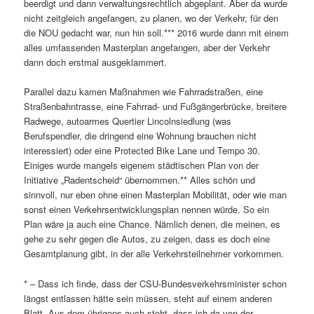
beerdigt und dann verwaltungsrechtlich abgeplant. Aber da wurde
nicht zeitgleich angefangen, zu planen, wo der Verkehr, für den
die NOU gedacht war, nun hin soll.*** 2016 wurde dann mit einem
alles umfassenden Masterplan angefangen, aber der Verkehr
dann doch erstmal ausgeklammert.
Parallel dazu kamen Maßnahmen wie Fahrradstraßen, eine
Straßenbahntrasse, eine Fahrrad- und Fußgängerbrücke, breitere
Radwege, autoarmes Quertier Lincolnsiedlung (was
Berufspendler, die dringend eine Wohnung brauchen nicht
interessiert) oder eine Protected Bike Lane und Tempo 30.
Einiges wurde mangels eigenem städtischen Plan von der
Initiative „Radentscheid“ übernommen.** Alles schön und
sinnvoll, nur eben ohne einen Masterplan Mobilität, oder wie man
sonst einen Verkehrsentwicklungsplan nennen würde. So ein
Plan wäre ja auch eine Chance. Nämlich denen, die meinen, es
gehe zu sehr gegen die Autos, zu zeigen, dass es doch eine
Gesamtplanung gibt, in der alle Verkehrsteilnehmer vorkommen.
* – Dass ich finde, dass der CSU-Bundesverkehrsminister schon
längst entlassen hätte sein müssen, steht auf einem anderen
Blatt. Aus dem übrigens auch steht, dass ich da von der