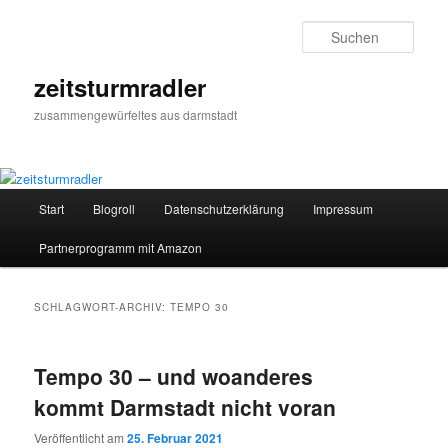
Zum
Zum
primären
sekundären
Such
Inhalt
Inhalt
springen
springen
zeitsturmradler
zusammengewürfeltes aus darmstadt
Hauptmenü
Start
Blogroll
Datenschutzerklärung
Impressum
Partnerprogramm mit Amazon
SCHLAGWORT-ARCHIV:
TEMPO 30
Tempo 30 – und woanderes
kommt Darmstadt nicht voran
Veröffentlicht am
25. Februar 2021