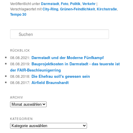
Veröffentlicht unter
Darmstadt
,
Foto
,
Politik
,
Verkehr
|
Verschlagwortet mit
City-Ring
,
Grünen-Feindlichkeit
,
Kirchstraße
,
Tempo 30
S
u
c
h
RÜCKBLICK
e
08.08.2021
:
Darmstadt und der Moderne Fünfkampf
n
08.08.2019
:
Bauprojektkosten in Darmstadt - das teuerste ist
der FAIR-Beschleunigerring
08.08.2018
:
Die Ehefrau soll's gewesen sein
08.08.2017
:
Airfield Braunshardt
ARCHIV
Archiv
KATEGORIEN
Kategorien