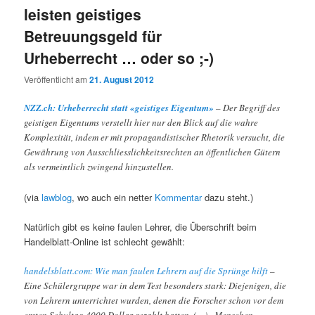
leisten geistiges
Betreuungsgeld für
Urheberrecht … oder so ;-)
Veröffentlicht am
21. August 2012
NZZ.ch: Urheberrecht statt «geistiges Eigentum»
– Der Begriff des
geistigen Eigentums verstellt hier nur den Blick auf die wahre
Komplexität, indem er mit propagandistischer Rhetorik versucht, die
Gewährung von Ausschliesslichkeitsrechten an öffentlichen Gütern
als vermeintlich zwingend hinzustellen.
(via
lawblog
, wo auch ein netter
Kommentar
dazu steht.)
Natürlich gibt es keine faulen Lehrer, die Überschrift beim
Handelblatt-Online ist schlecht gewählt:
handelsblatt.com: Wie man faulen Lehrern auf die Sprünge hilft
–
Eine Schülergruppe war in dem Test besonders stark: Diejenigen, die
von Lehrern unterrichtet wurden, denen die Forscher schon vor dem
ersten Schultag 4000 Dollar gezahlt hatten. (…) „Menschen