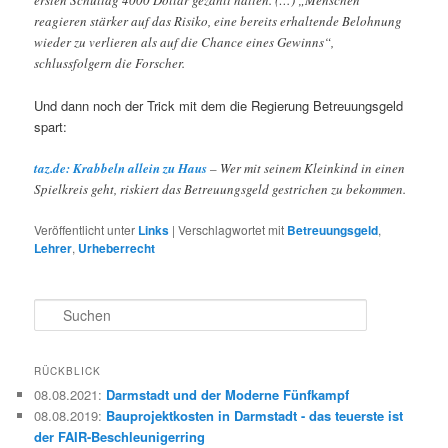
reagieren stärker auf das Risiko, eine bereits erhaltende Belohnung
wieder zu verlieren als auf die Chance eines Gewinns“,
schlussfolgern die Forscher.
Und dann noch der Trick mit dem die Regierung Betreuungsgeld
spart:
taz.de: Krabbeln allein zu Haus
– Wer mit seinem Kleinkind in einen
Spielkreis geht, riskiert das Betreuungsgeld gestrichen zu bekommen.
Veröffentlicht unter
Links
|
Verschlagwortet mit
Betreuungsgeld
,
Lehrer
,
Urheberrecht
S
u
c
h
RÜCKBLICK
e
08.08.2021
:
Darmstadt und der Moderne Fünfkampf
n
08.08.2019
:
Bauprojektkosten in Darmstadt - das teuerste ist
der FAIR-Beschleunigerring