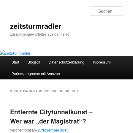
Zum
Zum
primären
sekundären
Such
Inhalt
Inhalt
springen
springen
zeitsturmradler
zusammengewürfeltes aus darmstadt
Hauptmenü
Start
Blogroll
Datenschutzerklärung
Impressum
Partnerprogramm mit Amazon
SCHLAGWORT-ARCHIV:
URHEBERRECHT
Entfernte Citytunnelkunst –
Wer war „der Magistrat“?
Veröffentlicht am
2. November 2013