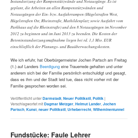
Instandsetzung der Rampenstützwände und Notausgänge. Es ist
geplant, die Arbeiten an allen Rampenstützwänden und
Notausgängen der Ein- bzw. Ausfahrrampen (Hügelstraßen West,
Hügelstraßen Ost, Rheinstraße, Mathildenplatz sowie Ausfahrt vom
Parkhaus auf die Rheinstraße) und den 8 Notausgängen im November
2012 zu beginnen und im Juni 2013 zu beenden. Die Kosten der
Betoninstandsetzungsmaßnahme liegen bei rd. 1,1 Mio. EUR
einschließlich der Planungs- und Bauüberwachungskosten.
Wie ich erfuhr, hat Oberbürgermeister Jochen Partsch am Freitag
(1.) auf Landers
Beerdigung
eine Trauerrede gehalten und unter
anderem sich bei der Familie persönlich entschuldigt und gesagt,
dass es ihm und der Stadt leid tue, dass nicht vorher mit der
Familie gesprochen worden sei.
Veröffentlicht unter
Darmstadt
,
Neuer Politikstil
,
Politik
|
Verschlagwortet mit
Dagmar Metzger
,
Helmut Lander
,
Jochen
Partsch
,
Kunst
,
neuer Politikstil
,
Urheberrecht
,
Wilheminentunnel
Fundstücke: Faule Lehrer