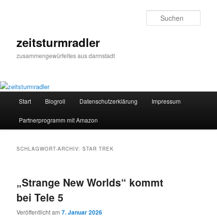
Zum
Zum
primären
sekundären
Such
Inhalt
Inhalt
springen
springen
zeitsturmradler
zusammengewürfeltes aus darmstadt
Hauptmenü
Start
Blogroll
Datenschutzerklärung
Impressum
Partnerprogramm mit Amazon
SCHLAGWORT-ARCHIV:
STAR TREK
„Strange New Worlds“ kommt
bei Tele 5
Veröffentlicht am
7. Januar 2026