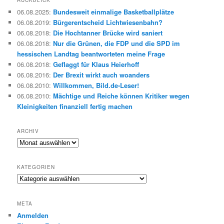
e
06.08.2025
:
Bundesweit einmalige Basketballplätze
n
06.08.2019
:
Bürgerentscheid Lichtwiesenbahn?
06.08.2018
:
Die Hochtanner Brücke wird saniert
06.08.2018
:
Nur die Grünen, die FDP und die SPD im
hessischen Landtag beantworteten meine Frage
06.08.2018
:
Geflaggt für Klaus Heierhoff
06.08.2016
:
Der Brexit wirkt auch woanders
06.08.2010
:
Willkommen, Bild.de-Leser!
06.08.2010
:
Mächtige und Reiche können Kritiker wegen
Kleinigkeiten finanziell fertig machen
ARCHIV
Archiv
KATEGORIEN
Kategorien
META
Anmelden