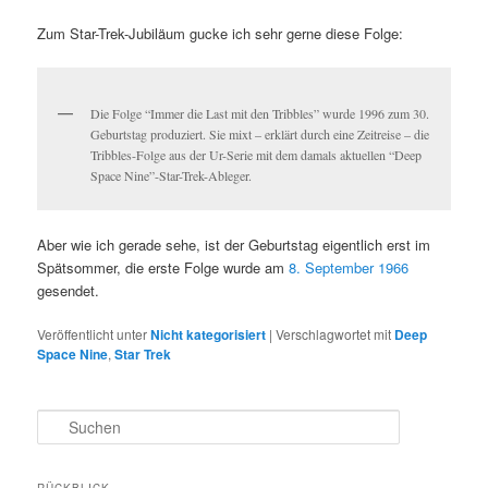
Zum Star-Trek-Jubiläum gucke ich sehr gerne diese Folge:
Die Folge “Immer die Last mit den Tribbles” wurde 1996 zum 30.
Geburtstag produziert. Sie mixt – erklärt durch eine Zeitreise – die
Tribbles-Folge aus der Ur-Serie mit dem damals aktuellen “Deep
Space Nine”-Star-Trek-Ableger.
Aber wie ich gerade sehe, ist der Geburtstag eigentlich erst im
Spätsommer, die erste Folge wurde am
8. September 1966
gesendet.
Veröffentlicht unter
Nicht kategorisiert
|
Verschlagwortet mit
Deep
Space Nine
,
Star Trek
S
u
c
h
RÜCKBLICK