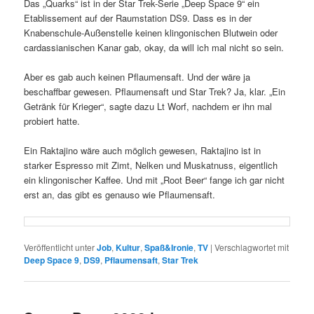
Das „Quarks“ ist in der Star Trek-Serie „Deep Space 9“ ein
Etablissement auf der Raumstation DS9. Dass es in der
Knabenschule-Außenstelle keinen klingonischen Blutwein oder
cardassianischen Kanar gab, okay, da will ich mal nicht so sein.
Aber es gab auch keinen Pflaumensaft. Und der wäre ja
beschaffbar gewesen. Pflaumensaft und Star Trek? Ja, klar. „Ein
Getränk für Krieger“, sagte dazu Lt Worf, nachdem er ihn mal
probiert hatte.
Ein Raktajino wäre auch möglich gewesen, Raktajino ist in
starker Espresso mit Zimt, Nelken und Muskatnuss, eigentlich
ein klingonischer Kaffee. Und mit „Root Beer“ fange ich gar nicht
erst an, das gibt es genauso wie Pflaumensaft.
Veröffentlicht unter
Job
,
Kultur
,
Spaß&Ironie
,
TV
|
Verschlagwortet mit
Deep Space 9
,
DS9
,
Pflaumensaft
,
Star Trek