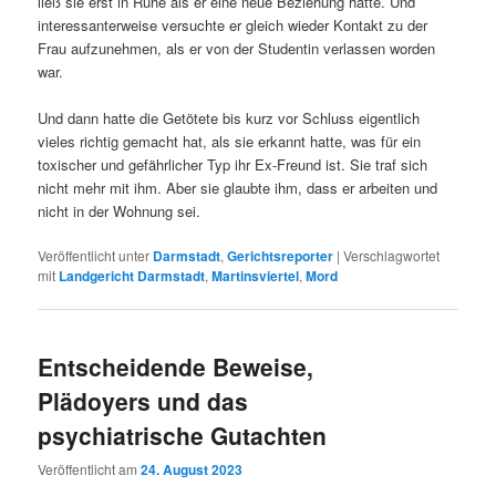
ließ sie erst in Ruhe als er eine neue Beziehung hatte. Und
interessanterweise versuchte er gleich wieder Kontakt zu der
Frau aufzunehmen, als er von der Studentin verlassen worden
war.
Und dann hatte die Getötete bis kurz vor Schluss eigentlich
vieles richtig gemacht hat, als sie erkannt hatte, was für ein
toxischer und gefährlicher Typ ihr Ex-Freund ist. Sie traf sich
nicht mehr mit ihm. Aber sie glaubte ihm, dass er arbeiten und
nicht in der Wohnung sei.
Veröffentlicht unter
Darmstadt
,
Gerichtsreporter
|
Verschlagwortet
mit
Landgericht Darmstadt
,
Martinsviertel
,
Mord
Entscheidende Beweise,
Plädoyers und das
psychiatrische Gutachten
Veröffentlicht am
24. August 2023