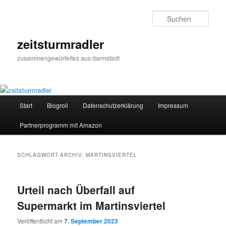
Zum
Zum
primären
sekundären
Such
Inhalt
Inhalt
springen
springen
zeitsturmradler
zusammengewürfeltes aus darmstadt
Hauptmenü
Start
Blogroll
Datenschutzerklärung
Impressum
Partnerprogramm mit Amazon
SCHLAGWORT-ARCHIV:
MARTINSVIERTEL
Urteil nach Überfall auf
Supermarkt im Martinsviertel
Veröffentlicht am
7. September 2023