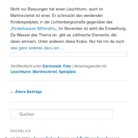
Nicht nur Bessungen hat einen Leuchtturm, auch im
Martinsviertel ist einer. Er schmückt den werdenden
Kinderspielplatz in der Lichtenbergsstraße gegenüber des
„
Kinderhauses Mittendrin
„. Im November ist wohl die Einweihung.
Da Wasser das Thema ist, gibt es zahlreiche Elemente, die
daran erinnern. Unter anderem diese Krake. Nur fiel mir da noch
was ganz anderes dazu ein …
Veröffentlicht unter
Darmstadt
,
Foto
|
Verschlagwortet mit
Leuchtturm
,
Martinsviertel
,
Spielplatz
Beitragsnavigation
←
Ältere Beiträge
S
u
c
h
RÜCKBLICK
e