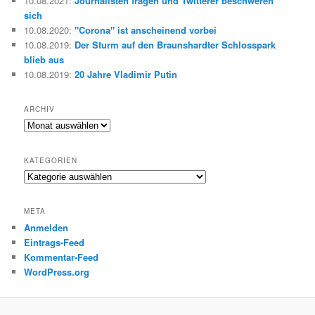
10.08.2021
:
Journalisten fragen und Twitterer beschweren
n
sich
10.08.2020
:
"Corona" ist anscheinend vorbei
10.08.2019
:
Der Sturm auf den Braunshardter Schlosspark
blieb aus
10.08.2019
:
20 Jahre Vladimir Putin
ARCHIV
Archiv
KATEGORIEN
Kategorien
META
Anmelden
Eintrags-Feed
Kommentar-Feed
WordPress.org