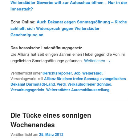
Weiterstädter Gewerbe will zur Autoschau öffnen – Nur in der
Innenstadt?
Echo Online:
Auch Dekanat gegen Sonntagsöffnung – Kirche
schließt sich Widerspruch gegen Weiterstädter
Genehmigung an
Das hesssische Ladenöffnungsgesetz
Die Allianz hat seit einigen Jahren einen Hebel gegen die von ihr
ungeliebten Sonntagsöffnunge gefunden.
Weiterlesen
→
Veröffentlicht unter
Gerichtsreporter
,
Job
,
Weiterstadt
|
Verschlagwortet mit
Allianz für einen freien Sonntag
,
evangelisches
Dekanat Darmstadt-Land
,
Verdi
,
Verkaufsoffener Sonntag
,
Verwaltungsgericht
,
Weiterstädter Automobilausstellung
Die Tücke eines sonnigen
Wochenendes
Veröffentlicht am
25. März 2012