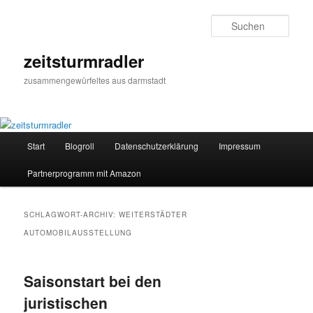
Zum
Zum
primären
sekundären
Such
Inhalt
Inhalt
springen
springen
zeitsturmradler
zusammengewürfeltes aus darmstadt
Hauptmenü
Start
Blogroll
Datenschutzerklärung
Impressum
Partnerprogramm mit Amazon
SCHLAGWORT-ARCHIV:
WEITERSTÄDTER
AUTOMOBILAUSSTELLUNG
Saisonstart bei den
juristischen