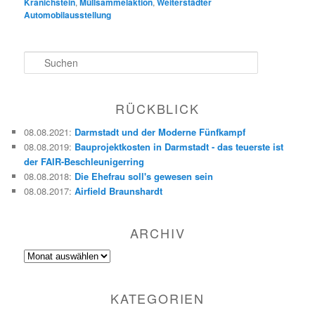
Kranichstein
,
Müllsammelaktion
,
Weiterstädter
Automobilausstellung
S
u
c
h
RÜCKBLICK
e
n
08.08.2021
:
Darmstadt und der Moderne Fünfkampf
08.08.2019
:
Bauprojektkosten in Darmstadt - das teuerste ist
der FAIR-Beschleunigerring
08.08.2018
:
Die Ehefrau soll's gewesen sein
08.08.2017
:
Airfield Braunshardt
ARCHIV
Archiv
KATEGORIEN