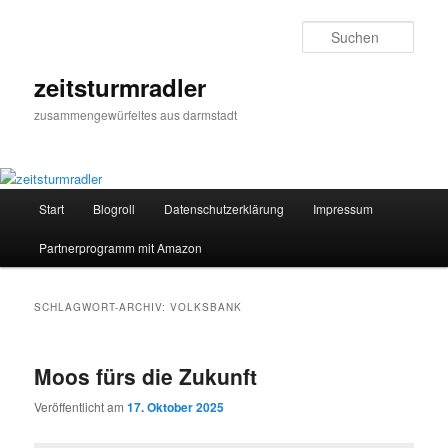
Zum
Zum
primären
sekundären
Such
Inhalt
Inhalt
springen
springen
zeitsturmradler
zusammengewürfeltes aus darmstadt
Hauptmenü
Start
Blogroll
Datenschutzerklärung
Impressum
Partnerprogramm mit Amazon
SCHLAGWORT-ARCHIV:
VOLKSBANK
Moos fürs die Zukunft
Veröffentlicht am
17. Oktober 2025