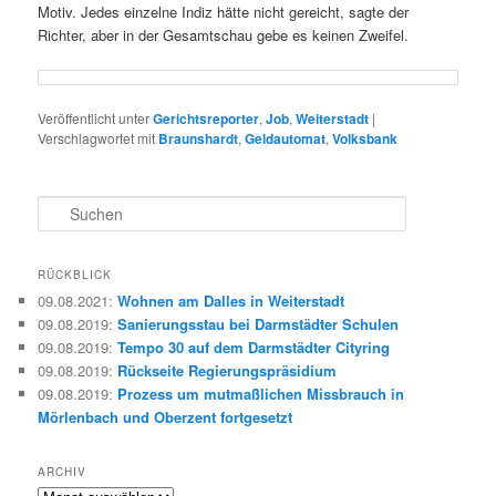
Motiv. Jedes einzelne Indiz hätte nicht gereicht, sagte der
Richter, aber in der Gesamtschau gebe es keinen Zweifel.
Veröffentlicht unter
Gerichtsreporter
,
Job
,
Weiterstadt
|
Verschlagwortet mit
Braunshardt
,
Geldautomat
,
Volksbank
S
u
c
h
RÜCKBLICK
e
09.08.2021
:
Wohnen am Dalles in Weiterstadt
n
09.08.2019
:
Sanierungsstau bei Darmstädter Schulen
09.08.2019
:
Tempo 30 auf dem Darmstädter Cityring
09.08.2019
:
Rückseite Regierungspräsidium
09.08.2019
:
Prozess um mutmaßlichen Missbrauch in
Mörlenbach und Oberzent fortgesetzt
ARCHIV
Archiv