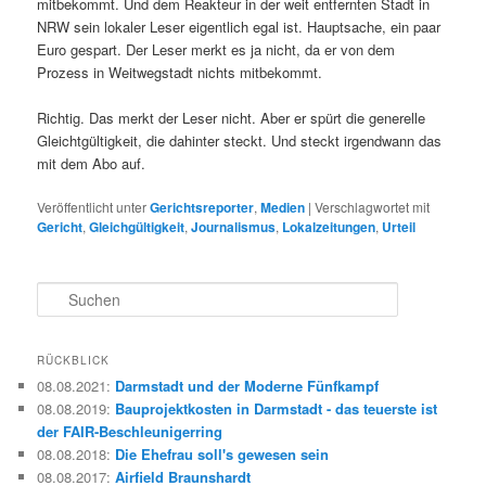
mitbekommt. Und dem Reakteur in der weit entfernten Stadt in
NRW sein lokaler Leser eigentlich egal ist. Hauptsache, ein paar
Euro gespart. Der Leser merkt es ja nicht, da er von dem
Prozess in Weitwegstadt nichts mitbekommt.
Richtig. Das merkt der Leser nicht. Aber er spürt die generelle
Gleichtgültigkeit, die dahinter steckt. Und steckt irgendwann das
mit dem Abo auf.
Veröffentlicht unter
Gerichtsreporter
,
Medien
|
Verschlagwortet mit
Gericht
,
Gleichgültigkeit
,
Journalismus
,
Lokalzeitungen
,
Urteil
S
u
c
h
RÜCKBLICK
e
08.08.2021
:
Darmstadt und der Moderne Fünfkampf
n
08.08.2019
:
Bauprojektkosten in Darmstadt - das teuerste ist
der FAIR-Beschleunigerring
08.08.2018
:
Die Ehefrau soll's gewesen sein
08.08.2017
:
Airfield Braunshardt