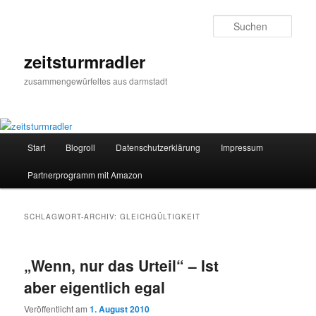
Zum
Zum
primären
sekundären
Such
Inhalt
Inhalt
springen
springen
zeitsturmradler
zusammengewürfeltes aus darmstadt
Hauptmenü
Start
Blogroll
Datenschutzerklärung
Impressum
Partnerprogramm mit Amazon
SCHLAGWORT-ARCHIV:
GLEICHGÜLTIGKEIT
„Wenn, nur das Urteil“ – Ist
aber eigentlich egal
Veröffentlicht am
1. August 2010