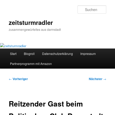
Zum
primären
Such
Inhalt
springen
zeitsturmradler
zusammengewürfeltes aus darmstadt
Hauptmenü
Start
Blogroll
Datenschutzerklärung
Impressum
Partnerprogramm mit Amazon
Beitragsnavigation
←
Vorheriger
Nächster
→
Reitzender Gast beim