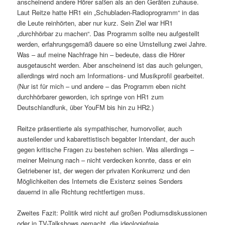
anscheinend andere Hörer saßen als an den Geräten zuhause.
Laut Reitze hatte HR1 ein „Schubladen-Radioprogramm“ in das
die Leute reinhörten, aber nur kurz. Sein Ziel war HR1
„durchhörbar zu machen“. Das Programm sollte neu aufgestellt
werden, erfahrungsgemäß dauere so eine Umstellung zwei Jahre.
Was – auf meine Nachfrage hin – bedeute, dass die Hörer
ausgetauscht werden. Aber anscheinend ist das auch gelungen,
allerdings wird noch am Informations- und Musikprofil gearbeitet.
(Nur ist für mich – und andere – das Programm eben nicht
durchhörbarer geworden, ich springe von HR1 zum
Deutschlandfunk, über YouFM bis hin zu HR2.)
Reitze präsentierte als sympathischer, humorvoller, auch
austeilender und kabarettistisch begabter Intendant, der auch
gegen kritische Fragen zu bestehen schien. Was allerdings –
meiner Meinung nach – nicht verdecken konnte, dass er ein
Getriebener ist, der wegen der privaten Konkurrenz und den
Möglichkeiten des Internets die Existenz seines Senders
dauernd in alle Richtung rechtfertigen muss.
Zweites Fazit: Politik wird nicht auf großen Podiumsdiskussionen
oder in TV-Talkshows gemacht, die ideologiefreie