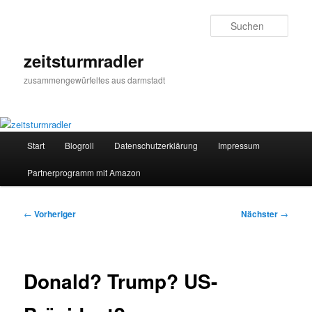
Zum
primären
Such
Inhalt
springen
zeitsturmradler
zusammengewürfeltes aus darmstadt
Hauptmenü
Start
Blogroll
Datenschutzerklärung
Impressum
Partnerprogramm mit Amazon
Beitragsnavigation
←
Vorheriger
Nächster
→
Donald? Trump? US-