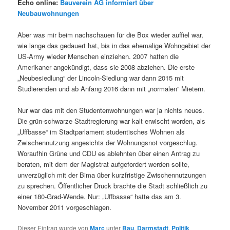
Echo online:
Bauverein AG informiert über
Neubauwohnungen
Aber was mir beim nachschauen für die Box wieder auffiel war,
wie lange das gedauert hat, bis in das ehemalige Wohngebiet der
US-Army wieder Menschen einziehen. 2007 hatten die
Amerikaner angekündigt, dass sie 2008 abziehen. Die erste
„Neubesiedlung“ der Lincoln-Siedlung war dann 2015 mit
Studierenden und ab Anfang 2016 dann mit „normalen“
Mietern.
Nur war das mit den Studentenwohnungen war ja nichts neues.
Die grün-schwarze Stadtregierung war kalt erwischt worden, als
„Uffbasse“ im Stadtparlament studentisches Wohnen als
Zwischennutzung angesichts der Wohnungsnot vorgeschlug.
Woraufhin Grüne und CDU es ablehnten über einen Antrag zu
beraten, mit dem der Magistrat aufgefordert werden sollte,
unverzüglich mit der Bima über kurzfristige Zwischennutzungen
zu sprechen. Öffentlicher Druck brachte die Stadt schließlich zu
einer 180-Grad-Wende. Nur: „Uffbasse“ hatte das am 3.
November 2011 vorgeschlagen.
Dieser Eintrag wurde von
Marc
unter
Bau
,
Darmstadt
,
Politik