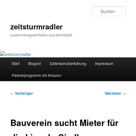
Zum
primären
Such
Inhalt
springen
zeitsturmradler
zusammengewürfeltes aus darmstadt
Hauptmenü
Start
Blogroll
Datenschutzerklärung
Impressum
Partnerprogramm mit Amazon
Beitragsnavigation
←
Vorheriger
Nächster
→
Bauverein sucht Mieter für