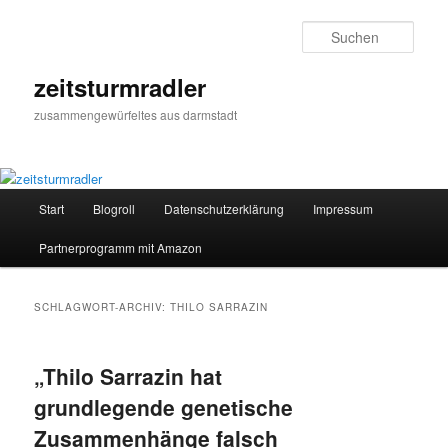
Zum
Zum
primären
sekundären
Such
Inhalt
Inhalt
springen
springen
zeitsturmradler
zusammengewürfeltes aus darmstadt
Hauptmenü
Start
Blogroll
Datenschutzerklärung
Impressum
Partnerprogramm mit Amazon
SCHLAGWORT-ARCHIV:
THILO SARRAZIN
„Thilo Sarrazin hat
grundlegende genetische
Zusammenhänge falsch