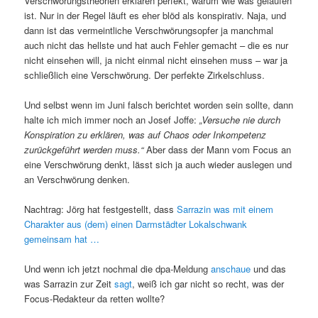
Verschwörungstheorien erklären perfekt, warum wie was gelaufen
ist. Nur in der Regel läuft es eher blöd als konspirativ. Naja, und
dann ist das vermeintliche Verschwörungsopfer ja manchmal
auch nicht das hellste und hat auch Fehler gemacht – die es nur
nicht einsehen will, ja nicht einmal nicht einsehen muss – war ja
schließlich eine Verschwörung. Der perfekte Zirkelschluss.
Und selbst wenn im Juni falsch berichtet worden sein sollte, dann
halte ich mich immer noch an Josef Joffe:
„Versuche nie durch
Konspiration zu erklären, was auf Chaos oder Inkompetenz
zurückgeführt werden muss.“
Aber dass der Mann vom Focus an
eine Verschwörung denkt, lässt sich ja auch wieder auslegen und
an Verschwörung denken.
Nachtrag: Jörg hat festgestellt, dass
Sarrazin was mit einem
Charakter aus (dem) einen Darmstädter Lokalschwank
gemeinsam hat …
Und wenn ich jetzt nochmal die dpa-Meldung
anschaue
und das
was Sarrazin zur Zeit
sagt
, weiß ich gar nicht so recht, was der
Focus-Redakteur da retten wollte?