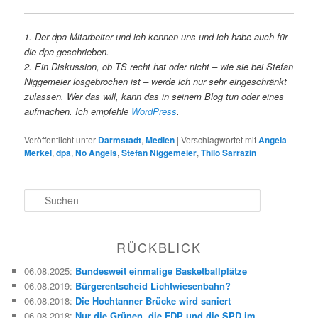
1. Der dpa-Mitarbeiter und ich kennen uns und ich habe auch für
die dpa geschrieben.
2. Ein Diskussion, ob TS recht hat oder nicht – wie sie bei Stefan
Niggemeier losgebrochen ist – werde ich nur sehr eingeschränkt
zulassen. Wer das will, kann das in seinem Blog tun oder eines
aufmachen. Ich empfehle
WordPress
.
Veröffentlicht unter
Darmstadt
,
Medien
|
Verschlagwortet mit
Angela
Merkel
,
dpa
,
No Angels
,
Stefan Niggemeier
,
Thilo Sarrazin
S
u
c
h
RÜCKBLICK
e
n
06.08.2025
:
Bundesweit einmalige Basketballplätze
06.08.2019
:
Bürgerentscheid Lichtwiesenbahn?
06.08.2018
:
Die Hochtanner Brücke wird saniert
06.08.2018
:
Nur die Grünen, die FDP und die SPD im