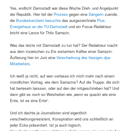
Yes, endlich! Darmstadt war diese Woche Dreh- und Angelpunkt
der Republik. Hier lief der
Prozess
gegen eine
Sängerin
zuende,
die
Bundeskanzlerin besuchte
das ausgezeichnete
Plus-
Energiehaus an der TU-Darmstadt
und ein Focus-Redakteur
bricht eine Lanze für Thilo Sarrazin.
Was das letzte mit Darmstadt zu tun hat? Der Redakteur macht
aus dem inzwischen zu Eis erstarrtem Kaffee einer Sarrazin-
Äußerung hier im Juni eine
Verschwörung des hiesigen dpa-
Mitarbeiters
.
Ich weiß ja nicht, auf wen verlasse ich mich mehr nach einem
mündlichen Vortrag, wie dem Sarrazins? Auf die Truppe, die sich
hat berieseln lasssen, oder auf den der mitgeschrieben hat? Und
dann gibt es noch so Weisheiten wie „wenn es quackt wie eine
Ente, ist es eine Ente“.
Und ich dachte ja Journalisten sind eigentlich
verschwörungsresistent, Konspiration wird uns schließlich an
jeder Ecke präsentiert. Ist ja auch logisch,