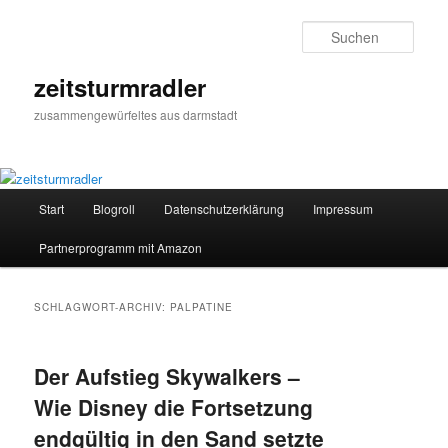
Zum
Zum
primären
sekundären
Such
Inhalt
Inhalt
springen
springen
zeitsturmradler
zusammengewürfeltes aus darmstadt
Hauptmenü
Start
Blogroll
Datenschutzerklärung
Impressum
Partnerprogramm mit Amazon
SCHLAGWORT-ARCHIV:
PALPATINE
Der Aufstieg Skywalkers –
Wie Disney die Fortsetzung
endgültig in den Sand setzte