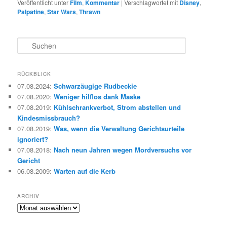
Veröffentlicht unter
Film
,
Kommentar
|
Verschlagwortet mit
Disney
,
Palpatine
,
Star Wars
,
Thrawn
S
u
c
h
RÜCKBLICK
e
07.08.2024
:
Schwarzäugige Rudbeckie
n
07.08.2020
:
Weniger hilflos dank Maske
07.08.2019
:
Kühlschrankverbot, Strom abstellen und
Kindesmissbrauch?
07.08.2019
:
Was, wenn die Verwaltung Gerichtsurteile
ignoriert?
07.08.2018
:
Nach neun Jahren wegen Mordversuchs vor
Gericht
06.08.2009
:
Warten auf die Kerb
ARCHIV
Archiv