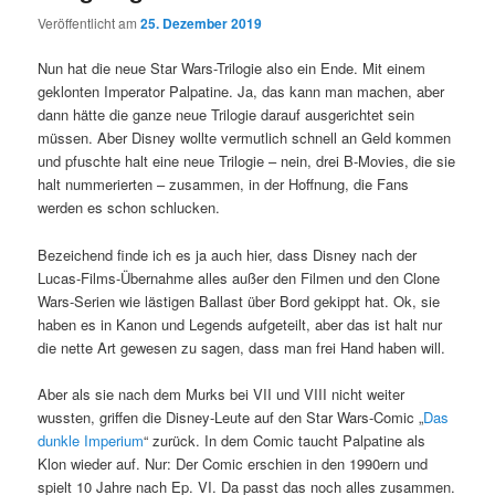
Veröffentlicht am
25. Dezember 2019
Nun hat die neue Star Wars-Trilogie also ein Ende. Mit einem
geklonten Imperator Palpatine. Ja, das kann man machen, aber
dann hätte die ganze neue Trilogie darauf ausgerichtet sein
müssen. Aber Disney wollte vermutlich schnell an Geld kommen
und pfuschte halt eine neue Trilogie – nein, drei B-Movies, die sie
halt nummerierten – zusammen, in der Hoffnung, die Fans
werden es schon schlucken.
Bezeichend finde ich es ja auch hier, dass Disney nach der
Lucas-Films-Übernahme alles außer den Filmen und den Clone
Wars-Serien wie lästigen Ballast über Bord gekippt hat. Ok, sie
haben es in Kanon und Legends aufgeteilt, aber das ist halt nur
die nette Art gewesen zu sagen, dass man frei Hand haben will.
Aber als sie nach dem Murks bei VII und VIII nicht weiter
wussten, griffen die Disney-Leute auf den Star Wars-Comic „
Das
dunkle Imperium
“ zurück. In dem Comic taucht Palpatine als
Klon wieder auf. Nur: Der Comic erschien in den 1990ern und
spielt 10 Jahre nach Ep. VI. Da passt das noch alles zusammen.