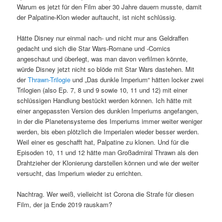
Warum es jetzt für den Film aber 30 Jahre dauern musste, damit
der Palpatine-Klon wieder auftaucht, ist nicht schlüssig.
Hätte Disney nur einmal nach- und nicht mur ans Geldraffen
gedacht und sich die Star Wars-Romane und -Comics
angeschaut und überlegt, was man davon verfilmen könnte,
würde Disney jetzt nicht so blöde mit Star Wars dastehen. Mit
der
Thrawn-Trilogie
und „Das dunkle Imperium“ hätten locker zwei
Trilogien (also Ep. 7, 8 und 9 sowie 10, 11 und 12) mit einer
schlüssigen Handlung bestückt werden können. Ich hätte mit
einer angepassten Version des dunklen Imperiums angefangen,
in der die Planetensysteme des Imperiums immer weiter weniger
werden, bis eben plötzlich die Imperialen wieder besser werden.
Weil einer es geschafft hat, Palpatine zu klonen. Und für die
Episoden 10, 11 und 12 hätte man Großadmiral Thrawn als den
Drahtzieher der Klonierung darstellen können und wie der weiter
versucht, das Imperium wieder zu errichten.
Nachtrag. Wer weiß, vielleicht ist Corona die Strafe für diesen
Film, der ja Ende 2019 rauskam?