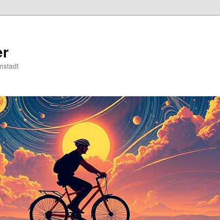
er
mstadt