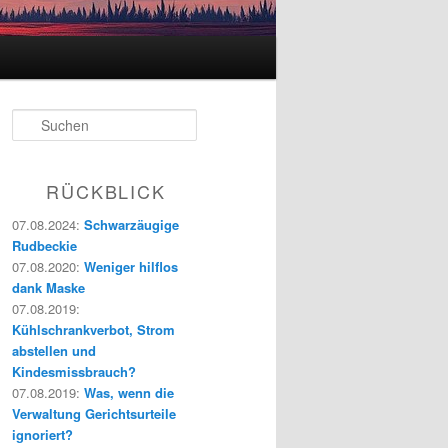
S
u
c
h
RÜCKBLICK
e
n
07.08.2024
:
Schwarzäugige
Rudbeckie
07.08.2020
:
Weniger hilflos
dank Maske
07.08.2019
:
Kühlschrankverbot, Strom
abstellen und
Kindesmissbrauch?
07.08.2019
:
Was, wenn die
Verwaltung Gerichtsurteile
ignoriert?