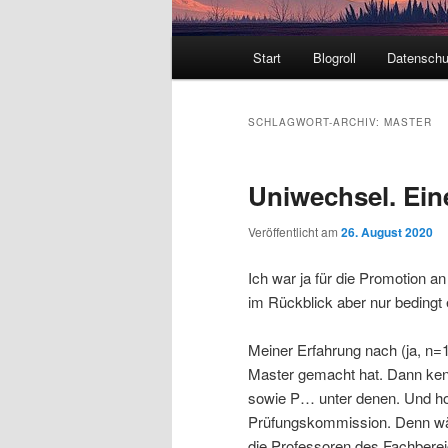
Hauptmenü
Start
Blogroll
Datenschu
SCHLAGWORT-ARCHIV:
MASTER
Uniwechsel. Ein
Veröffentlicht am
26. August 2020
Ich war ja für die Promotion a
im Rückblick aber nur bedingt
Meiner Erfahrung nach (ja, n=
Master gemacht hat. Dann kenn
sowie P… unter denen. Und hol
Prüfungskommission. Denn währ
die Professoren des Fachberei