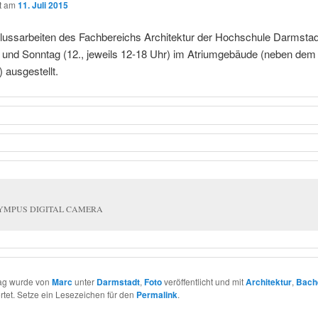
ht am
11. Juli 2015
lussarbeiten des Fachbereichs Architektur der Hochschule Darmstad
e und Sonntag (12., jeweils 12-18 Uhr) im Atriumgebäude (neben dem
 ausgestellt.
YMPUS DIGITAL CAMERA
rag wurde von
Marc
unter
Darmstadt
,
Foto
veröffentlicht und mit
Architektur
,
Bach
tet. Setze ein Lesezeichen für den
Permalink
.