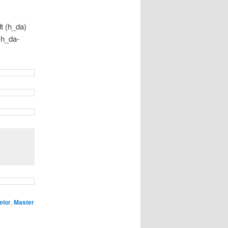
t (h_da)
 h_da-
elor
,
Master