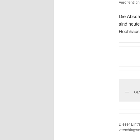
Veröffentlic
Die Absch
sind heut
Hochhaus)
OL
Dieser Eint
verschlagwor