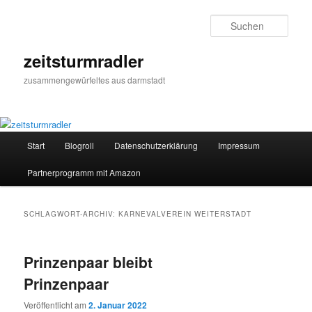
Zum
Zum
primären
sekundären
Such
Inhalt
Inhalt
springen
springen
zeitsturmradler
zusammengewürfeltes aus darmstadt
Hauptmenü
Start
Blogroll
Datenschutzerklärung
Impressum
Partnerprogramm mit Amazon
SCHLAGWORT-ARCHIV:
KARNEVALVEREIN WEITERSTADT
Prinzenpaar bleibt
Prinzenpaar
Veröffentlicht am
2. Januar 2022