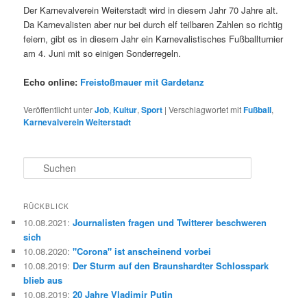
Der Karnevalverein Weiterstadt wird in diesem Jahr 70 Jahre alt.
Da Karnevalisten aber nur bei durch elf teilbaren Zahlen so richtig
feiern, gibt es in diesem Jahr ein Karnevalistisches Fußballturnier
am 4. Juni mit so einigen Sonderregeln.
Echo online:
Freistoßmauer mit Gardetanz
Veröffentlicht unter
Job
,
Kultur
,
Sport
|
Verschlagwortet mit
Fußball
,
Karnevalverein Weiterstadt
S
u
c
h
RÜCKBLICK
e
10.08.2021
:
Journalisten fragen und Twitterer beschweren
n
sich
10.08.2020
:
"Corona" ist anscheinend vorbei
10.08.2019
:
Der Sturm auf den Braunshardter Schlosspark
blieb aus
10.08.2019
:
20 Jahre Vladimir Putin