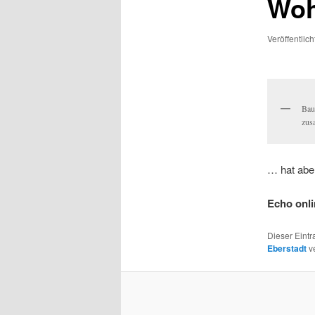
Wo
Veröffentlic
Bau
zus
… hat aber
Echo onl
Dieser Eint
Eberstadt
ve