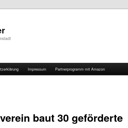
er
mstadt
tzerklärung
Impressum
Partnerprogramm mit Amazon
verein baut 30 geförderte