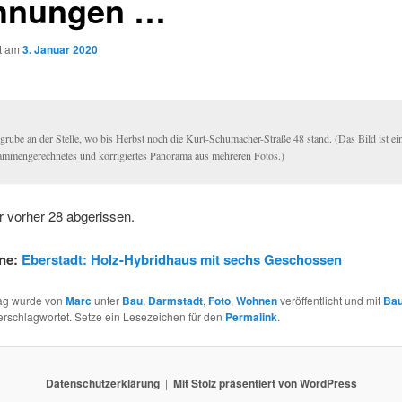
hnungen …
ht am
3. Januar 2020
grube an der Stelle, wo bis Herbst noch die Kurt-Schumacher-Straße 48 stand. (Das Bild ist ei
ammengerechnetes und korrigiertes Panorama aus mehreren Fotos.)
 vorher 28 abgerissen.
ine:
Eberstadt: Holz-Hybridhaus mit sechs Geschossen
rag wurde von
Marc
unter
Bau
,
Darmstadt
,
Foto
,
Wohnen
veröffentlicht und mit
Bau
rschlagwortet. Setze ein Lesezeichen für den
Permalink
.
Datenschutzerklärung
Mit Stolz präsentiert von WordPress