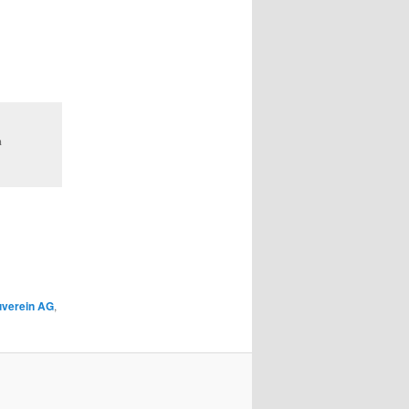
n
verein AG
,