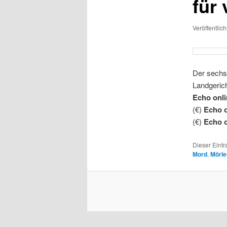
für 
Veröffentlic
Der sechs
Landgerich
Echo onl
(€)
Echo o
(€)
Echo o
Dieser Eint
Mord
,
Mörl