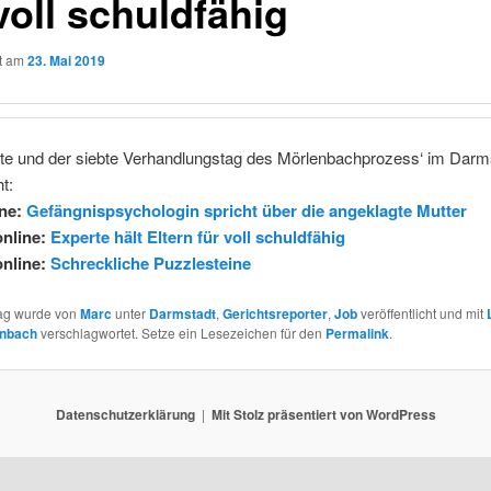
voll schuldfähig
ht am
23. Mai 2019
te und der siebte Verhandlungstag des Mörlenbachprozess‘ im Darm
t:
ine:
Gefängnispsychologin spricht über die angeklagte Mutter
nline:
Experte hält Eltern für voll schuldfähig
nline:
Schreckliche Puzzlesteine
rag wurde von
Marc
unter
Darmstadt
,
Gerichtsreporter
,
Job
veröffentlicht und mit
enbach
verschlagwortet. Setze ein Lesezeichen für den
Permalink
.
Datenschutzerklärung
Mit Stolz präsentiert von WordPress