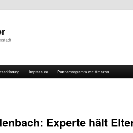
er
mstadt
tzerklärung
Impressum
Partnerprogramm mit Amazon
lenbach: Experte hält Elte