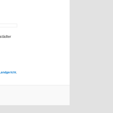
städter
Landgericht
,