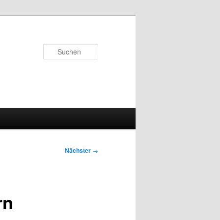
Suchen
Nächster
→
rn