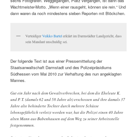
sechs Fotografen. Weggegangen, Platz vergangen, ist dann das
Wachtmeister-Motto. „Wenn einer rausgeht, können sie rein.“ Und
dann waren da noch mindestens sieben Reporten mit Blöckchen.
Verteidiger
Veikko Bartel
erklärt im Darmstädter Landgericht, dass
sein Mandant unschuldig sei.
Der folgende Text ist aus einer Pressemitteilung der
Staatsanwaltschaft Darmstadt und des Polizeipräsidiums
Südhessen vom Mai 2010 zur Verhaftung des nun angeklagten
Mannes.
Gut ein Jahr nach dem Gewaltverbrechen, bei dem die Eheleute K.
und P. T. (damals 62 und 58 Jahre alt) erschossen und ihre damals 37
Jahre alte behinderte Tochter durch mehrere Schüsse
lebensgefährlich verletzt worden war, hat die Polizei einen 40 Jahre
alten Mann aus Babenhausen auf dem Weg zu seiner Arbeitsstelle
festgenommen.