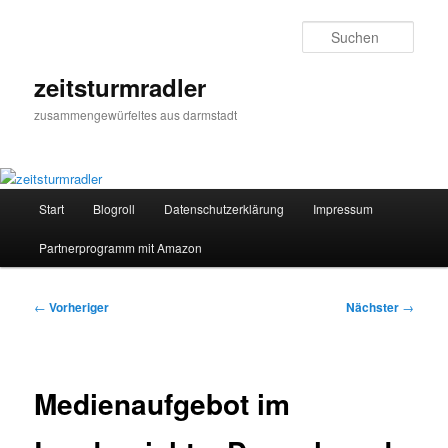
Zum
primären
Such
Inhalt
springen
zeitsturmradler
zusammengewürfeltes aus darmstadt
Hauptmenü
Start
Blogroll
Datenschutzerklärung
Impressum
Partnerprogramm mit Amazon
Beitragsnavigation
←
Vorheriger
Nächster
→
Medienaufgebot im