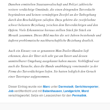
Daneben ermittelten Staatsanwaltschaft und Polizei zahlreiche
weitere verdächtige Umstände, die einen dringenden Tatverdacht
begründeten und keinen vernünftigen Zweifel an der Tatbegehung
durch den Beschuldigten zuließen. Dazu gehörte die zweifelsohne
schwer belastete Beziehung zwischen dem Tatverdächtigen und den
Opfern. Viele Erkenntnisse hieraus stellten Stück für Stück ein
Mosaik zusammen. Dieses Bild machte die seit Jahren bestehende und
äußerst problematische nachbarschaftliche Beziehung deutlich.
Auch ein Einsatz von so genannten Man-Trailer-Hunden ließ
erkennen, dass der Täter sich sehr gut am Tatort und dessen
unmittelbarer Umgebung ausgekannt haben musste. Verblüffend war
auch die Tatsache, dass die Hunde unabhängig voneinander zu der
Firma des Tatverdächtigen liefen. Sie hatten lediglich den Geruch
einer Tatortspur aufgenommen.
Dieser Eintrag wurde von
Marc
unter
Darmstadt
,
Gerichtsreporter
,
Job
veröffentlicht und mit
Babenhausen
,
Landgericht
,
Mord
verschlagwortet. Setze ein Lesezeichen für den
Permalink
.