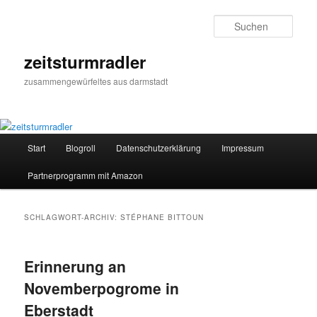
Zum
Zum
primären
sekundären
Such
Inhalt
Inhalt
springen
springen
zeitsturmradler
zusammengewürfeltes aus darmstadt
Hauptmenü
Start
Blogroll
Datenschutzerklärung
Impressum
Partnerprogramm mit Amazon
SCHLAGWORT-ARCHIV:
STÉPHANE BITTOUN
Erinnerung an
Novemberpogrome in
Eberstadt