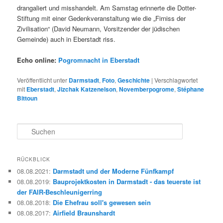
drangaliert und misshandelt. Am Samstag erinnerte die Dotter-
Stiftung mit einer Gedenkveranstaltung wie die „Firniss der
Zivilisation“ (David Neumann, Vorsitzender der jüdischen
Gemeinde) auch in Eberstadt riss.
Echo online:
Pogromnacht in Eberstadt
Veröffentlicht unter
Darmstadt
,
Foto
,
Geschichte
|
Verschlagwortet
mit
Eberstadt
,
Jizchak Katzenelson
,
Novemberpogrome
,
Stéphane
Bittoun
S
u
c
h
RÜCKBLICK
e
08.08.2021
:
Darmstadt und der Moderne Fünfkampf
n
08.08.2019
:
Bauprojektkosten in Darmstadt - das teuerste ist
der FAIR-Beschleunigerring
08.08.2018
:
Die Ehefrau soll's gewesen sein
08.08.2017
:
Airfield Braunshardt