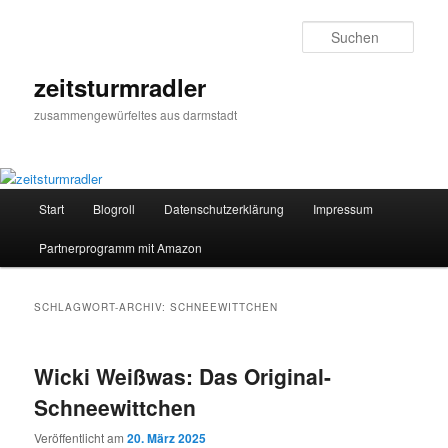
Zum
Zum
primären
sekundären
Such
Inhalt
Inhalt
springen
springen
zeitsturmradler
zusammengewürfeltes aus darmstadt
Hauptmenü
Start
Blogroll
Datenschutzerklärung
Impressum
Partnerprogramm mit Amazon
SCHLAGWORT-ARCHIV:
SCHNEEWITTCHEN
Wicki Weißwas: Das Original-
Schneewittchen
Veröffentlicht am
20. März 2025