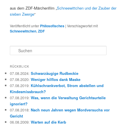
aus dem ZDF-Märchenfilm „
Schneewittchen und der Zauber der
sieben Zwerge
“
Veröffentlicht unter
Philosofisches
|
Verschlagwortet mit
Schneewittchen
,
ZDF
S
u
c
h
RÜCKBLICK
e
07.08.2024
:
Schwarzäugige Rudbeckie
n
07.08.2020
:
Weniger hilflos dank Maske
07.08.2019
:
Kühlschrankverbot, Strom abstellen und
Kindesmissbrauch?
07.08.2019
:
Was, wenn die Verwaltung Gerichtsurteile
ignoriert?
07.08.2018
:
Nach neun Jahren wegen Mordversuchs vor
Gericht
06.08.2009
:
Warten auf die Kerb