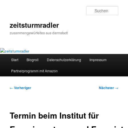
Zum
primären
Such
Inhalt
springen
zeitsturmradler
zusammengewürfeltes aus darmstadt
Hauptmenü
Start
Blogroll
Datenschutzerklärung
Impressum
Partnerprogramm mit Amazon
Beitragsnavigation
←
Vorheriger
Nächster
→
Termin beim Institut für