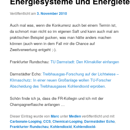
Energiesysteme und Energiet
Veröffentlicht am
3. November 2010
Auch mal was, wenn die Konkurrenz auch bei einem Termin ist,
da schmort man nicht so im eigenen Saft und kann auch mal am
praktischen Beispiel gucken, was man hätte anders machen
können (auch wenn in dem Fall mir die Chance auf
Zweitverwertung entgeht ;-).
Frankfurter Rundschau:
TU Darmstadt: Den Klimakiller einfangen
Darmstädter Echo:
Treibhausgas-Forschung auf der Lichtwiese –
Klimaschutz: In einer neuen Großanlage wollen TU-Forscher
Abscheidung des Treibhausgases Kohlendioxid erproben.
Schön finde ich ja, dass die FR-Kollegin und ich mit der
Champagnerflasche anfangen …
Dieser Eintrag wurde von
Marc
unter
Medien
veröffentlicht und mit
Carbonate-Looping
,
CCS
,
Chemical-Looping
,
Darmstädter Echo
,
Frankfurter Rundschau
,
Kohlendioxid
,
Kohlendioxid-