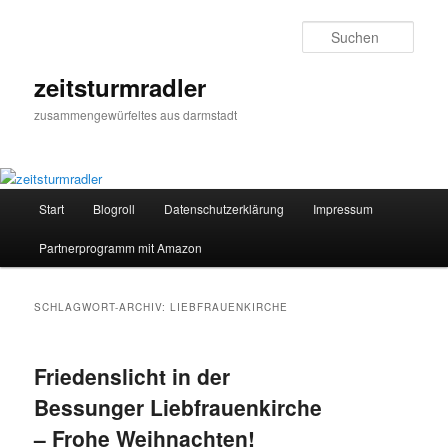
Zum
Zum
primären
sekundären
Such
Inhalt
Inhalt
springen
springen
zeitsturmradler
zusammengewürfeltes aus darmstadt
Hauptmenü
Start
Blogroll
Datenschutzerklärung
Impressum
Partnerprogramm mit Amazon
SCHLAGWORT-ARCHIV:
LIEBFRAUENKIRCHE
Friedenslicht in der
Bessunger Liebfrauenkirche
– Frohe Weihnachten!