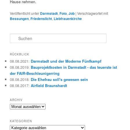
Hause nehmen.
Veröffentlicht unter
Darmstadt
,
Foto
,
Job
|
Verschlagwortet mit
Bessungen
,
Friedenslicht
,
Liebfrauenkirche
S
u
c
h
RÜCKBLICK
e
08.08.2021
:
Darmstadt und der Moderne Fünfkampf
n
08.08.2019
:
Bauprojektkosten in Darmstadt - das teuerste ist
der FAIR-Beschleunigerring
08.08.2018
:
Die Ehefrau soll's gewesen sein
08.08.2017
:
Airfield Braunshardt
ARCHIV
Archiv
KATEGORIEN
Kategorien