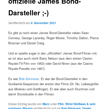
offizielle James Bond-
Darsteller ;-)
Veröffentlicht am
6. November 2021
Es gibt ja noch einen James Bond-Darsteller neben Sean
Connery, George Lazenby, Roger Moore, Timothy Dalton, Pierce
Brosnan und Daniel Craig.
Und er spielte sogar in den „offiziellen“ James Bond-Filmen mit,
es ist also auch nicht Barry Nelson (aus dem ersten Casion
Royale-TV-Film von 1953) oder David Niven (aus der Casino
Royale-Parodie von 1967).
Es war
Bob Simmons
. Er war der Bond-Darsteller in den
Gunbarrel-Sequenzen der ersten drei Filme (Dr. No, Liebesgrüße
aus Moskau und Goldfinger).
Er war aber auch Stuntman und
damit Stuntdouble in den Filmen.
Dieser Eintrag wurde von
Marc
unter
Film
,
Wicki Weißwas & sein
nutzloses Wissen
veröffentlicht und mit
Bob Simmons
,
Daniel