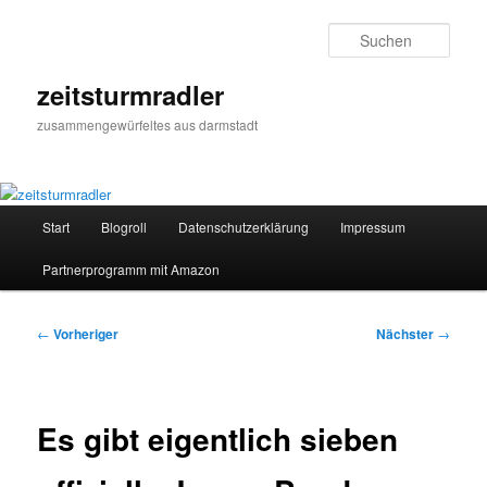
Zum
primären
Such
Inhalt
springen
zeitsturmradler
zusammengewürfeltes aus darmstadt
Hauptmenü
Start
Blogroll
Datenschutzerklärung
Impressum
Partnerprogramm mit Amazon
Beitragsnavigation
←
Vorheriger
Nächster
→
Es gibt eigentlich sieben