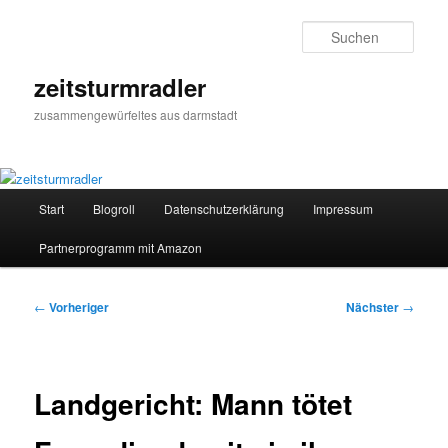
Zum
primären
Such
Inhalt
springen
zeitsturmradler
zusammengewürfeltes aus darmstadt
Hauptmenü
Start
Blogroll
Datenschutzerklärung
Impressum
Partnerprogramm mit Amazon
Beitragsnavigation
←
Vorheriger
Nächster
→
Landgericht: Mann tötet