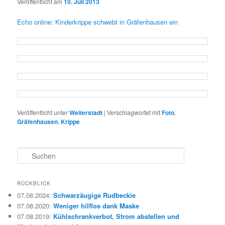
Veröffentlicht am
10. Juli 2013
Echo online: Kinderkrippe schwebt in Gräfenhausen ein
Veröffentlicht unter
Weiterstadt
|
Verschlagwortet mit
Foto
,
Gräfenhausen
,
Krippe
S
u
c
h
RÜCKBLICK
e
07.08.2024
:
Schwarzäugige Rudbeckie
n
07.08.2020
:
Weniger hilflos dank Maske
07.08.2019
:
Kühlschrankverbot, Strom abstellen und