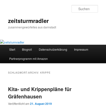
Zum
Zum
primären
sekundären
Such
Inhalt
Inhalt
springen
springen
zeitsturmradler
zusammengewürfeltes aus darmstadt
Hauptmenü
Start
Blogroll
Datenschutzerklärung
Impressum
Partnerprogramm mit Amazon
SCHLAGWORT-ARCHIV:
KRIPPE
Kita- und Krippenpläne für
Gräfenhausen
Veröffentlicht am
21. August 2019