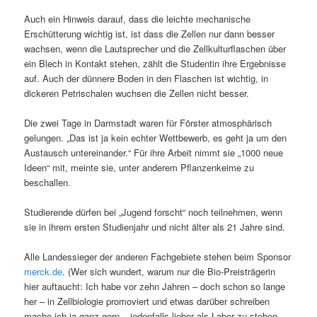
Auch ein Hinweis darauf, dass die leichte mechanische
Erschütterung wichtig ist, ist dass die Zellen nur dann besser
wachsen, wenn die Lautsprecher und die Zellkulturflaschen über
ein Blech in Kontakt stehen, zählt die Studentin ihre Ergebnisse
auf. Auch der dünnere Boden in den Flaschen ist wichtig, in
dickeren Petrischalen wuchsen die Zellen nicht besser.
Die zwei Tage in Darmstadt waren für Förster atmosphärisch
gelungen. „Das ist ja kein echter Wettbewerb, es geht ja um den
Austausch untereinander.“ Für ihre Arbeit nimmt sie „1000 neue
Ideen“ mit, meinte sie, unter anderem Pflanzenkeime zu
beschallen.
Studierende dürfen bei „Jugend forscht“ noch teilnehmen, wenn
sie in ihrem ersten Studienjahr und nicht älter als 21 Jahre sind.
Alle Landessieger der anderen Fachgebiete stehen beim Sponsor
merck.de
. (Wer sich wundert, warum nur die Bio-Preisträgerin
hier auftaucht: Ich habe vor zehn Jahren – doch schon so lange
her – in Zellbiologie promoviert und etwas darüber schreiben
mache ich ja ganz gern – jedenfalls lieber als Labor zu stehen.