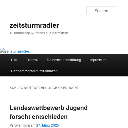
Zum
Zum
primären
sekundären
Such
Inhalt
Inhalt
springen
springen
zeitsturmradler
zusammengewürfeltes aus darmstadt
Hauptmenü
Start
Blogroll
Datenschutzerklärung
Impressum
Partnerprogramm mit Amazon
SCHLAGWORT-ARCHIV:
JUGEND FORSCHT
Landeswettbewerb Jugend
forscht entschieden
Veröffentlicht am
27. März 2025