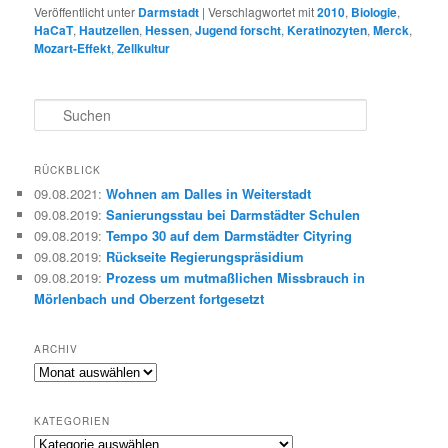
Veröffentlicht unter
Darmstadt
|
Verschlagwortet mit
2010
,
Biologie
,
HaCaT
,
Hautzellen
,
Hessen
,
Jugend forscht
,
Keratinozyten
,
Merck
,
Mozart-Effekt
,
Zellkultur
S
u
c
h
RÜCKBLICK
e
09.08.2021
:
Wohnen am Dalles in Weiterstadt
n
09.08.2019
:
Sanierungsstau bei Darmstädter Schulen
09.08.2019
:
Tempo 30 auf dem Darmstädter Cityring
09.08.2019
:
Rückseite Regierungspräsidium
09.08.2019
:
Prozess um mutmaßlichen Missbrauch in
Mörlenbach und Oberzent fortgesetzt
ARCHIV
Archiv
KATEGORIEN
Kategorien