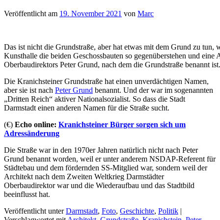
Veröffentlicht am
19. November 2021
von
Marc
Das ist nicht die Grundstraße, aber hat etwas mit dem Grund zu tun, 
Kunsthalle die beiden Geschossbauten so gegenüberstehen und eine A
Oberbaudirektors Peter Grund, nach dem die Grundstraße benannt ist
Die Kranichsteiner Grundstraße hat einen unverdächtigen Namen,
aber sie ist nach
Peter Grund
benannt. Und der war im sogenannten
„Dritten Reich“ aktiver Nationalsozialist. So dass die Stadt
Darmstadt einen anderen Namen für die Straße sucht.
(€)
Echo online:
Kranichsteiner Bürger sorgen sich um
Adressänderung
Die Straße war in den 1970er Jahren natürlich nicht nach Peter
Grund benannt worden, weil er unter anderem NSDAP-Referent für
Städtebau und dem fördernden SS-Mitglied war, sondern weil der
Architekt nach dem Zweiten Weltkrieg Darmstädter
Oberbaudirektor war und die Wiederaufbau und das Stadtbild
beeinflusst hat.
Veröffentlicht unter
Darmstadt
,
Foto
,
Geschichte
,
Politik
|
Verschlagwortet mit
Architekt
,
Grundstraße
,
Kranichstein
,
Peter