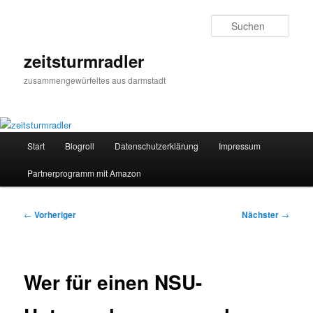
Zum
primären
Such
Inhalt
springen
zeitsturmradler
zusammengewürfeltes aus darmstadt
Hauptmenü
Start
Blogroll
Datenschutzerklärung
Impressum
Partnerprogramm mit Amazon
Beitragsnavigation
←
Vorheriger
Nächster
→
Wer für einen NSU-