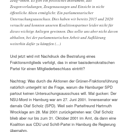
Zeug*innen. Es gibt ein politisches Instrument, das
Zeugenvorladungen, Zeugenaussagen und Einsicht in nicht
öffentliche Akten ermöglicht: Ein parlamentarischer
Untersuchungsausschuss. Dies haben wir bereits 2015 und 2020
versucht und konnten unseren Koalitionspartner leider nicht für
dieses wichtige Anliegen gewinnen. Das sollte uns aber nicht davon
abhalten, bei der parlamentarischen Arbeit und Aufklärung
weiterhin dafür zu kämpfen (…)
Und jetzt wird mit Nachdruck die Bestrafung eines
Fraktionsmitglieds verfolgt, das in einer basisdemokratischen
Partei für einen Mitgliederbeschluss eintritt?
Nachtrag: Was durch die Aktionen der Grünen-Fraktionsführung
natürlich untergeht ist die Frage, warum die Hamburger SPD
partout keinen Untersuchungsausschuss will. Mal gucken: Der
NSU-Mord in Hamburg war am 27. Juni 2001. Innensenator war
damals Olaf Scholz (SPD). Weil sein Parteifreund Hartmuth
Wrocklage am 28. Mai 2001 zurückgetreten war. Olaf Scholz
blieb aber nur bis zum 31. Oktober 2001 im Amt, da dann eine
Koalition aus CDU und Schill-Partei in Hamburg die Regierung
übernahm.