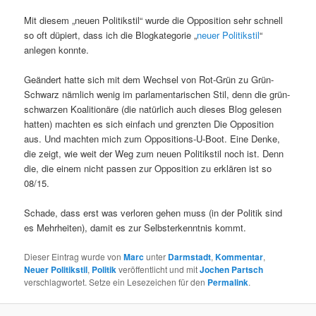
Mit diesem „neuen Politikstil“ wurde die Opposition sehr schnell
so oft düpiert, dass ich die Blogkategorie „
neuer Politikstil
“
anlegen konnte.
Geändert hatte sich mit dem Wechsel von Rot-Grün zu Grün-
Schwarz nämlich wenig im parlamentarischen Stil, denn die grün-
schwarzen Koalitionäre (die natürlich auch dieses Blog gelesen
hatten) machten es sich einfach und grenzten Die Opposition
aus. Und machten mich zum Oppositions-U-Boot. Eine Denke,
die zeigt, wie weit der Weg zum neuen Politikstil noch ist. Denn
die, die einem nicht passen zur Opposition zu erklären ist so
08/15.
Schade, dass erst was verloren gehen muss (in der Politik sind
es Mehrheiten), damit es zur Selbsterkenntnis kommt.
Dieser Eintrag wurde von
Marc
unter
Darmstadt
,
Kommentar
,
Neuer Politikstil
,
Politik
veröffentlicht und mit
Jochen Partsch
verschlagwortet. Setze ein Lesezeichen für den
Permalink
.