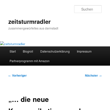
Zum
primären
Such
Inhalt
springen
zeitsturmradler
zusammengewürfeltes aus darmstadt
Hauptmenü
Start
Blogroll
Datenschutzerklärung
Impressum
Partnerprogramm mit Amazon
Beitragsnavigation
←
Vorheriger
Nächster
→
„… die neue