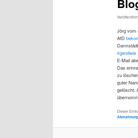
Blo
Veröffentlic
Jörg vom
AfD
beko
Darmstädt
irgendwie
E-Mail abe
Das erinne
zu löschen
guter Name
gelöscht. 
übernom
Dieser Eint
Abmahnun