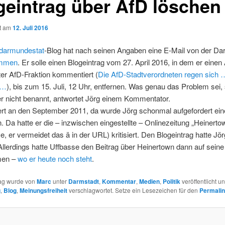
geintrag über AfD löschen
ht am
12. Juli 2016
darmundestat
-Blog hat nach seinen Angaben eine E-Mail von der Da
mmen
. Er solle einen Blogeintrag vom 27. April 2016, in dem er einen
er AfD-Fraktion kommentiert (
Die AfD-Stadtverordneten regen sich …
 …
), bis zum 15. Juli, 12 Uhr, entfernen. Was genau das Problem sei, 
r nicht benannt, antwortet Jörg einem Kommentator.
rt an den September 2011, da wurde Jörg schonmal aufgefordert eine
. Da hatte er die – inzwischen eingestellte – Onlinezeitung „Heinertow
, er vermeidet das ä in der URL) kritisiert. Den Blogeintrag hatte Jö
Allerdings hatte Uffbasse den Beitrag über Heinertown dann auf sein
men –
wo er heute noch steht
.
rag wurde von
Marc
unter
Darmstadt
,
Kommentar
,
Medien
,
Politik
veröffentlicht un
g
,
Blog
,
Meinungsfreiheit
verschlagwortet. Setze ein Lesezeichen für den
Permali