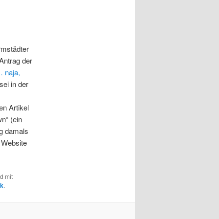
rmstädter
 Antrag der
 naja,
sei in der
n Artikel
n“ (ein
rg damals
e Website
d mit
nk
.