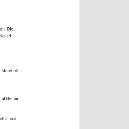
en. Die
tglied
e Mehrheit
mal Heiner
ntlicht und