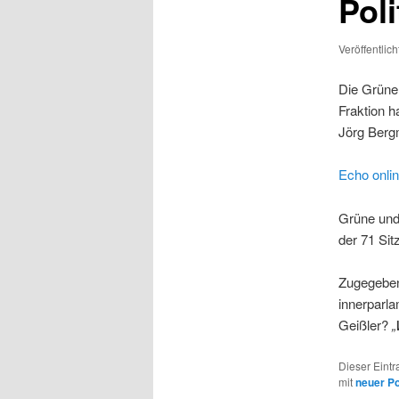
Poli
Veröffentlic
Die Grünen
Fraktion 
Jörg Bergm
Echo onli
Grüne und 
der 71 Sit
Zugegeben
innerparla
Geißler?
„
Dieser Eint
mit
neuer Pol