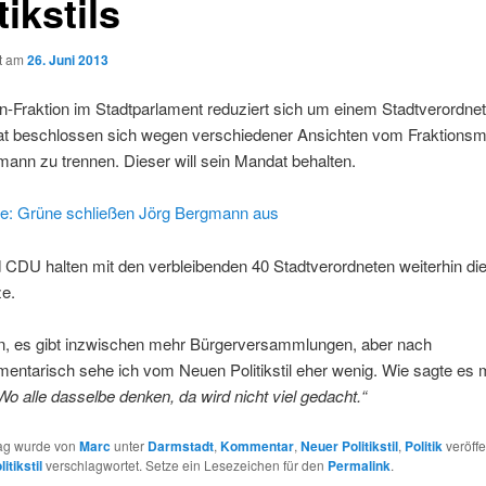
tikstils
ht am
26. Juni 2013
-Fraktion im Stadtparlament reduziert sich um einem Stadtverordnet
hat beschlossen sich wegen verschiedener Ansichten vom Fraktionsmi
ann zu trennen. Dieser will sein Mandat behalten.
ne: Grüne schließen Jörg Bergmann aus
CDU halten mit den verbleibenden 40 Stadtverordneten weiterhin di
ze.
, es gibt inzwischen mehr Bürgerversammlungen, aber nach
mentarisch sehe ich vom Neuen Politikstil eher wenig. Wie sagte es 
Wo alle dasselbe denken, da wird nicht viel gedacht.“
rag wurde von
Marc
unter
Darmstadt
,
Kommentar
,
Neuer Politikstil
,
Politik
veröffe
itikstil
verschlagwortet. Setze ein Lesezeichen für den
Permalink
.